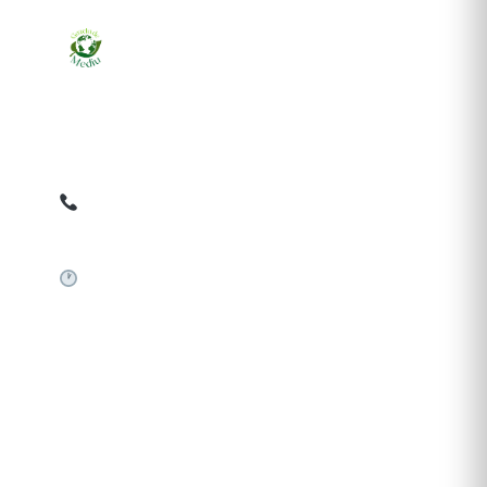
Ziarul online pentru publicarea anunțurilor obligatorii
de mediu cerute de ANMAP, APM și instituțiile
abilitate. Dovadă pe loc, acceptat în toată România.
0759 858 820
✉
gazetamediu@gmail.com
Sistem automat 24/7
SERVICII PUBLICARE
Publică anunț APM
Autorizație construire
Comunicat de presă PNRR