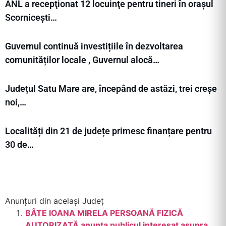
ANL a recepţionat 12 locuinţe pentru tineri în orașul
Scornicești…
Guvernul continuă investițiile în dezvoltarea
comunităților locale , Guvernul alocă…
Județul Satu Mare are, începând de astăzi, trei creșe
noi,…
Localități din 21 de județe primesc finanțare pentru
30 de…
Anunțuri din același Județ
BÂTE IOANA MIRELA PERSOANĂ FIZICĂ
AUTORIZATĂ anunta publicul interesat asupra