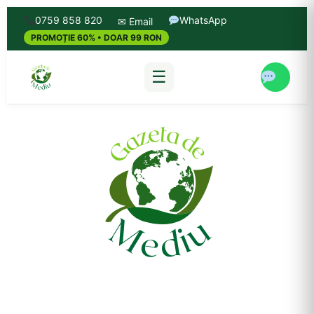
0759 858 820
WhatsApp
✉ Email
PROMOȚIE 60% • DOAR 99 RON
☰