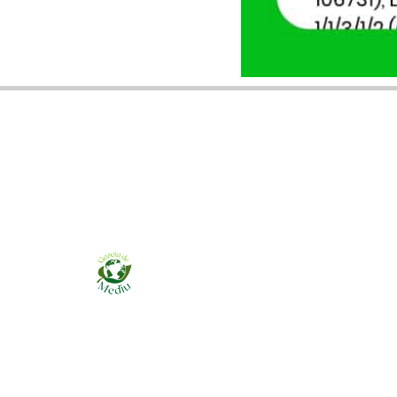
Ziarul online pentru publicarea anunțurilor
obligatorii de mediu cerute de ANMAP, APM și
instituțiile abilitate. Dovadă pe loc, acceptat în
toată România.