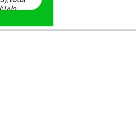
ANUNȚURI DIN JUDEȚUL TĂU
Acceptat în toate cele 41 de județe +
București
Bihor
Ilfov
Timiș
Arad
Iași
Cluj
Constanța
Brașov
Maramureș
Suceava
Sibiu
Prahova
Alba