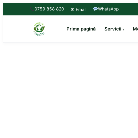
0759 858 820
WhatsApp
✉ Email
Prima pagină
Servicii
Mo