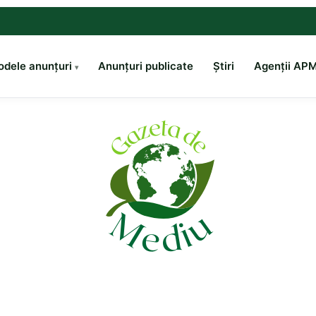
dele anunțuri
Anunțuri publicate
Știri
Agenții AP