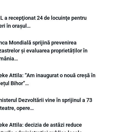
L a recepţionat 24 de locuinţe pentru
eri în orașul…
nca Mondială sprijină prevenirea
astrelor și evaluarea proprietăților în
mânia…
eke Attila: ”Am inaugurat o nouă creșă în
dețul Bihor”…
isterul Dezvoltării vine în sprijinul a 73
 teatre, opere…
ke Attila: decizia de astăzi reduce