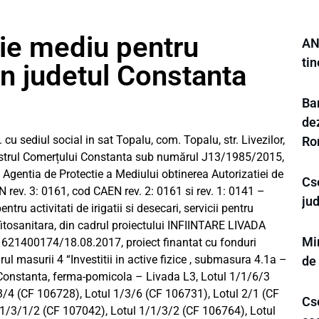
tie mediu pentru
AN
tin
lun judetul Constanta
Ba
dez
 sediul social in sat Topalu, com. Topalu, str. Livezilor,
Ro
egistrul Comerțului Constanta sub numărul J13/1985/2015,
a Agentia de Protectie a Mediului obtinerea Autorizatiei de
Cs
N rev. 3: 0161, cod CAEN rev. 2: 0161 si rev. 1: 0141 –
ju
ntru activitati de irigatii si desecari, servicii pentru
 fitosanitara, din cadrul proiectului INFIINTARE LIVADA
Min
621400174/18.08.2017, proiect finantat cu fonduri
 masurii 4 “Investitii in active fizice , submasura 4.1a –
de
 Constanta, ferma-pomicola – Livada L3, Lotul 1/1/6/3
3/4 (CF 106728), Lotul 1/3/6 (CF 106731), Lotul 2/1 (CF
Cse
1/3/1/2 (CF 107042), Lotul 1/1/3/2 (CF 106764), Lotul