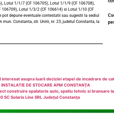
cos
, Lotul 1/1/7 (CF 106705), Lotul 1/1/9 (CF 106708),
 106709), Lotul 1/3/2 (CF 106614) si Lotul 1/10 (CF
Cse
e pot depune eventuale contestatii sau sugestii la sediul
 mun. Constanta, str. Unirii, nr. 23, judetul Constanta, la
pe
teresat asupra luarii deciziei etapei de incadrare de c
ARE INSTALATIE DE STOCARE APM CONSTANȚA
t construire spalatorie auto, spatiu tehnic si bransare la u
10 SC Solaris Line SRL Județul Constanța