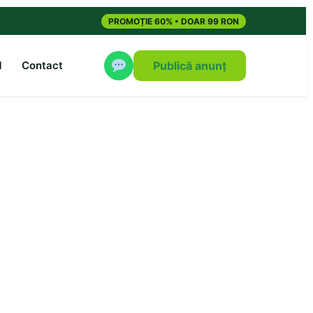
PROMOȚIE 60% • DOAR 99 RON
M
Contact
Publică anunț