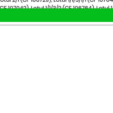
SERVICII PUBLICARE
INFORMAȚII UTILE
Publică anunț APM
Despre noi
Autorizație construire
Ultimele anunțuri publicate
Comunicat de presă PNRR
Buletin informativ
Pași publicare anunț
Blog & ghiduri