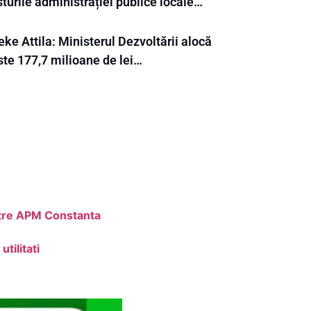
turile administrației publice locale…
ke Attila: Ministerul Dezvoltării alocă
ste 177,7 milioane de lei…
atre APM Constanta
tilitati