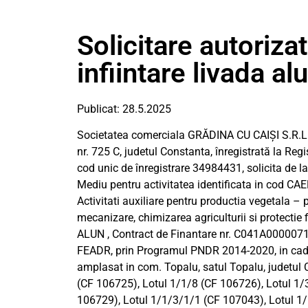
Solicitare autoriza
infiintare livada a
Publicat: 28.5.2025
Societatea comerciala GRĂDINA CU CAIŞI S.R.L. cu
nr. 725 C, judetul Constanta, înregistrată la R
cod unic de înregistrare 34984431, solicita de l
Mediu pentru activitatea identificata in cod CAE
Activitati auxiliare pentru productia vegetala – pe
mecanizare, chimizarea agriculturii si protectie
ALUN , Contract de Finantare nr. C041A0000071
FEADR, prin Programul PNDR 2014-2020, in cadrul
amplasat in com. Topalu, satul Topalu, judetul
(CF 106725), Lotul 1/1/8 (CF 106726), Lotul 1/
106729), Lotul 1/1/3/1/1 (CF 107043), Lotul 1/