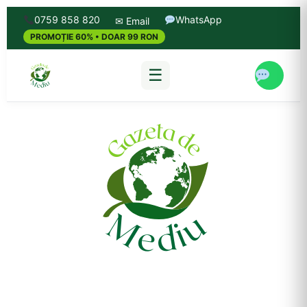
0759 858 820
WhatsApp
✉ Email
PROMOȚIE 60% • DOAR 99 RON
☰