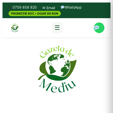
0759 858 820
WhatsApp
✉ Email
PROMOȚIE 60% • DOAR 99 RON
☰