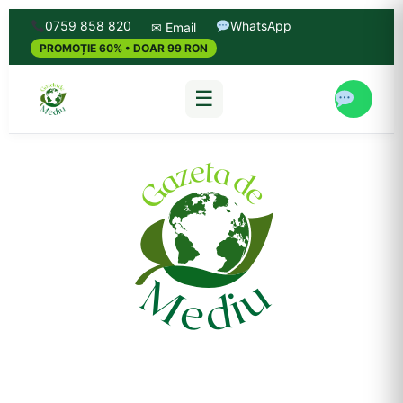
0759 858 820
WhatsApp
✉ Email
PROMOȚIE 60% • DOAR 99 RON
☰