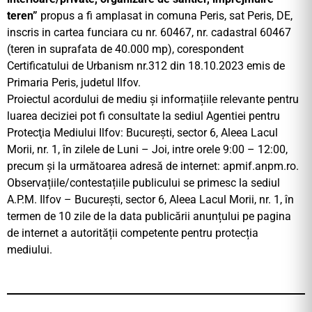
teren”
propus a fi amplasat in comuna Peris, sat Peris, DE,
inscris in cartea funciara cu nr. 60467, nr. cadastral 60467
(teren in suprafata de 40.000 mp), corespondent
Certificatului de Urbanism nr.312 din 18.10.2023 emis de
Primaria Peris, judetul Ilfov.
Proiectul acordului de mediu și informațiile relevante pentru
luarea deciziei pot fi consultate la sediul Agentiei pentru
Protecţia Mediului Ilfov: Bucureşti, sector 6, Aleea Lacul
Morii, nr. 1, în zilele de Luni – Joi, intre orele 9:00 – 12:00,
precum și la următoarea adresă de internet: apmif.anpm.ro.
Observațiile/contestațiile publicului se primesc la sediul
A.P.M. Ilfov – Bucureşti, sector 6, Aleea Lacul Morii, nr. 1, în
termen de 10 zile de la data publicării anunțului pe pagina
de internet a autorității competente pentru protecția
mediului.