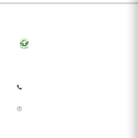
Ziarul online pentru publicarea anunțurilor obligatorii
de mediu cerute de ANMAP, APM și instituțiile
abilitate. Dovadă pe loc, acceptat în toată România.
0759 858 820
✉
gazetamediu@gmail.com
Sistem automat 24/7
SERVICII PUBLICARE