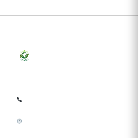
Ziarul online pentru publicarea anunțurilor obligatorii
de mediu cerute de ANMAP, APM și instituțiile
abilitate. Dovadă pe loc, acceptat în toată România.
0759 858 820
✉
gazetamediu@gmail.com
Sistem automat 24/7