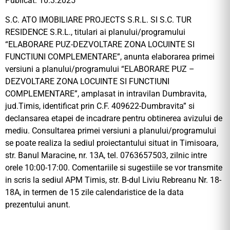
Publicat: 10.3.2025
S.C. ATO IMOBILIARE PROJECTS S.R.L. SI S.C. TUR
RESIDENCE S.R.L., titulari ai planului/programului
“ELABORARE PUZ-DEZVOLTARE ZONA LOCUINTE SI
FUNCTIUNI COMPLEMENTARE”, anunta elaborarea primei
versiuni a planului/programului “ELABORARE PUZ –
DEZVOLTARE ZONA LOCUINTE SI FUNCTIUNI
COMPLEMENTARE”, amplasat in intravilan Dumbravita,
jud.Timis, identificat prin C.F. 409622-Dumbravita” si
declansarea etapei de incadrare pentru obtinerea avizului de
mediu. Consultarea primei versiuni a planului/programului
se poate realiza la sediul proiectantului situat in Timisoara,
str. Banul Maracine, nr. 13A, tel. 0763657503, zilnic intre
orele 10:00-17:00. Comentariile si sugestiile se vor transmite
in scris la sediul APM Timis, str. B-dul Liviu Rebreanu Nr. 18-
18A, in termen de 15 zile calendaristice de la data
prezentului anunt.