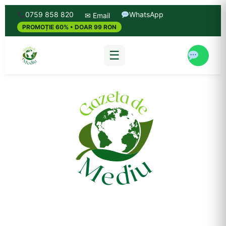
0759 858 820
WhatsApp
✉ Email
PROMOȚIE 60% • DOAR 99 RON
☰