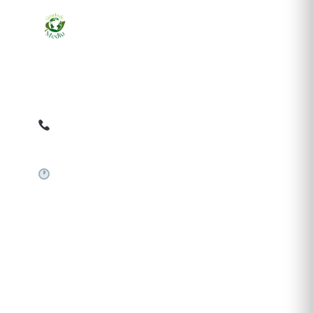
Ziarul online pentru publicarea anunțurilor obligatorii
de mediu cerute de ANMAP, APM și instituțiile
abilitate. Dovadă pe loc, acceptat în toată România.
0759 858 820
✉
gazetamediu@gmail.com
Sistem automat 24/7
SERVICII PUBLICARE
Publică anunț APM
Autorizație construire
Comunicat de presă PNRR
Pași publicare anunț