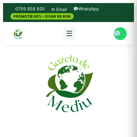
0759 858 820
WhatsApp
✉ Email
PROMOȚIE 60% • DOAR 99 RON
☰