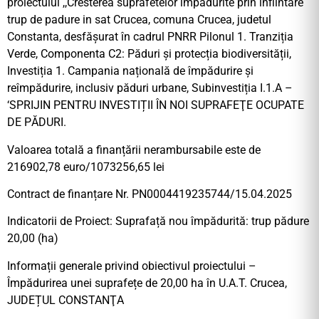
proiectului ,,Cresterea suprafetelor impadurite prin infiintare
trup de padure in sat Crucea, comuna Crucea, judetul
Constanta, desfășurat în cadrul PNRR Pilonul 1. Tranziția
Verde, Componenta C2: Păduri și protecția biodiversității,
Investiția 1. Campania națională de împădurire și
reîmpădurire, inclusiv păduri urbane, Subinvestiția I.1.A –
‘SPRIJIN PENTRU INVESTIȚII ÎN NOI SUPRAFEŢE OCUPATE
DE PĂDURI.
Valoarea totală a finanțării nerambursabile este de
216902,78 euro/1073256,65 lei
Contract de finanțare Nr. PN0004419235744/15.04.2025
Indicatorii de Proiect: Suprafață nou împădurită: trup pădure
20,00 (ha)
Informații generale privind obiectivul proiectului –
Împădurirea unei suprafețe de 20,00 ha în U.A.T. Crucea,
JUDEȚUL CONSTANŢA