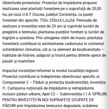
Obiectivele proiectului: Proiectul de împădurire propune
realizarea unei plantații forestiere pe o suprafață de 20,00
ha, pe raza U.A.T Crucea, județul Constanţa, cu puieți
forestieri din speciile: 75Sc 25Gl,Ul.t,Ju,Dd. Perioada de
realizare a investiției este de 20 ani și cuprinde lucrări de
pregătire a terenului, plantarea puieților foretieri și lucrări de
îngrijire a acestora. Prin atingerea stării de masiv, plantația
forestieră contribuie la sechestrarea carbonului în contextul
schimbărilor climatice, cât și ca element de biodiversitate –
habitate de hrănire, adăpost și hrană pentru diferite specii de
păsări și mamifere
Impactul investiției/reformei la nivelul localității/regiunii:
Proiectul contribuie la îndeplinirea obiectivului specific al
Componentei 2 – Păduri și protecția biodiversității, Investiția
I1. Campania națională de împădurire și reîmpădurire,
inclusiv păduri urbane, Apel C2 – Subinvestiția I.1.A ‘SPRIJIN
PENTRU INVESTIȚII ÎN NOI SUPRAFEŢE OCUPATE DE
PĂDURI prin împădurirea terenurior degradate, scăderea