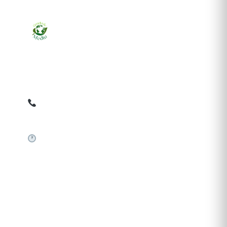
Ziarul online pentru publicarea anunțurilor obligatorii
de mediu cerute de ANMAP, APM și instituțiile
abilitate. Dovadă pe loc, acceptat în toată România.
0759 858 820
✉
gazetamediu@gmail.com
Sistem automat 24/7
SERVICII PUBLICARE
Publică anunț APM
Autorizație construire
Comunicat de presă PNRR