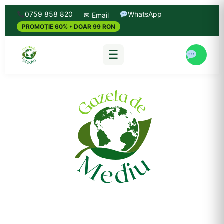
0759 858 820
WhatsApp
✉ Email
PROMOȚIE 60% • DOAR 99 RON
☰