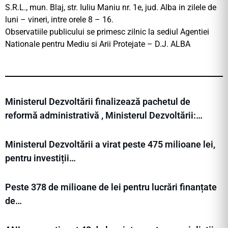
S.R.L., mun. Blaj, str. Iuliu Maniu nr. 1e, jud. Alba in zilele de
luni – vineri, intre orele 8 – 16.
Observatiile publicului se primesc zilnic la sediul Agentiei
Nationale pentru Mediu si Arii Protejate – D.J. ALBA
Ministerul Dezvoltării finalizează pachetul de
reformă administrativă , Ministerul Dezvoltării:…
Ministerul Dezvoltării a virat peste 475 milioane lei,
pentru investiții…
Peste 378 de milioane de lei pentru lucrări finanțate
de…