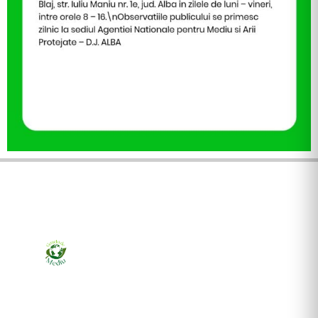
Ziarul online pentru publicarea anunțurilor obligatorii
de mediu cerute de ANMAP, APM și instituțiile