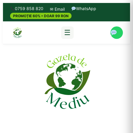
0759 858 820
WhatsApp
✉ Email
PROMOȚIE 60% • DOAR 99 RON
☰