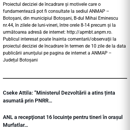
Proiectul deciziei de încadrare şi motivele care o
fundamentează pot fi consultate la sediul ANMAP –
Botoşani, din municipiul Botoşani, B-dul Mihai Eminescu
nr.44, în zilele de luni-vineri, între orele 8-14 precum şi la
următoarea adresă de internet: http://apmbt.anpm.ro.
Publicul interesat poate înainta comentarii/observaţii la
proiectul deciziei de încadrare în termen de 10 zile de la data
publicării anunţului pe pagina de internet a ANMAP –
Județul Botoşani
Cseke Attila: ”Ministerul Dezvoltării a atins ținta
asumată prin PNRR…
ANL a recepţionat 16 locuinţe pentru tineri în orașul
Murfatlar…