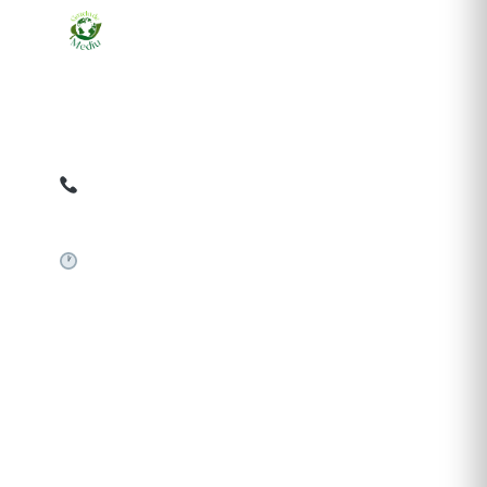
Ziarul online pentru publicarea anunțurilor obligatorii
de mediu cerute de ANMAP, APM și instituțiile
abilitate. Dovadă pe loc, acceptat în toată România.
0759 858 820
✉
gazetamediu@gmail.com
Sistem automat 24/7
SERVICII PUBLICARE
Publică anunț APM
Autorizație construire
Comunicat de presă PNRR
Pași publicare anunț