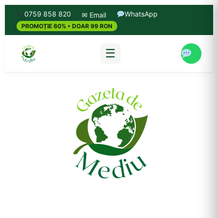
0759 858 820
WhatsApp
✉ Email
PROMOȚIE 60% • DOAR 99 RON
☰