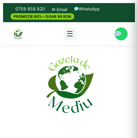
0759 858 820
WhatsApp
✉ Email
PROMOȚIE 60% • DOAR 99 RON
☰