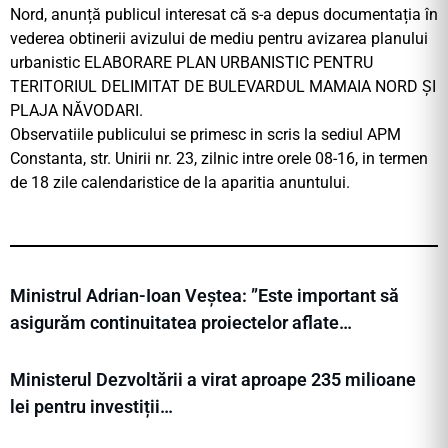
Nord, anunță publicul interesat că s-a depus documentația în
vederea obtinerii avizului de mediu pentru avizarea planului
urbanistic ELABORARE PLAN URBANISTIC PENTRU
TERITORIUL DELIMITAT DE BULEVARDUL MAMAIA NORD ȘI
PLAJA NĂVODARI.
Observatiile publicului se primesc in scris la sediul APM
Constanta, str. Unirii nr. 23, zilnic intre orele 08-16, in termen
de 18 zile calendaristice de la aparitia anuntului.
Ministrul Adrian-Ioan Veștea: ”Este important să
asigurăm continuitatea proiectelor aflate…
Ministerul Dezvoltării a virat aproape 235 milioane
lei pentru investiții…