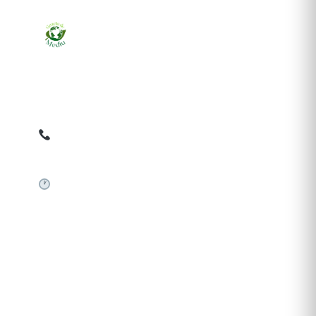
Ziarul online pentru publicarea anunțurilor obligatorii
de mediu cerute de ANMAP, APM și instituțiile
abilitate. Dovadă pe loc, acceptat în toată România.
0759 858 820
✉
gazetamediu@gmail.com
Sistem automat 24/7
SERVICII PUBLICARE
Publică anunț APM
Autorizație construire
Comunicat de presă PNRR