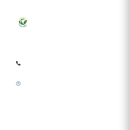
Ziarul online pentru publicarea anunțurilor obligatorii
de mediu cerute de ANMAP, APM și instituțiile
abilitate. Dovadă pe loc, acceptat în toată România.
0759 858 820
✉
gazetamediu@gmail.com
Sistem automat 24/7
SERVICII PUBLICARE
Publică anunț APM
Autorizație construire