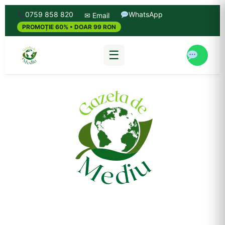
0759 858 820
WhatsApp
✉ Email
PROMOȚIE 60% • DOAR 99 RON
☰