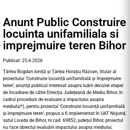
Anunt Public Construire
locuinta unifamiliala si
imprejmuire teren Bihor
Publicat: 25.6.2026
Țârlea Bogdan Ioniță și Țârlea Horațiu Răzvan, titular al
proiectului ‘Construire locuință unifamilială și împrejmuire
teren’, anunţă publicul interesat asupra luării deciziei etapei
de încadrare de către Direcția Județeană de Mediu Bihor, în
cadrul procedurii de evaluare a impactului asupra
mediului*), pentru proiectul ‘Construire locuință unifamilială
și împrejmuire teren’, propus a fi implementat în UAT Nojorid,
satul Livada de Bihor, nr.cad. 69852, județul Bihor, proiectul
nu face obiectul evaluării impactului asupra mediului,