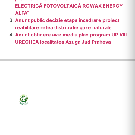
ELECTRICĂ FOTOVOLTAICĂ ROWAX ENERGY
ALFA”
Anunt public decizie etapa incadrare proiect
reabilitare retea distributie gaze naturale
Anunt obtinere aviz mediu plan program UP VIII
URECHEA localitatea Azuga Jud Prahova
Ziarul online pentru publicarea anunțurilor obligatorii
de mediu cerute de ANMAP, APM și instituțiile
abilitate. Dovadă pe loc, acceptat în toată România.