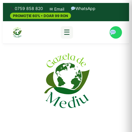
0759 858 820
WhatsApp
✉ Email
PROMOȚIE 60% • DOAR 99 RON
☰