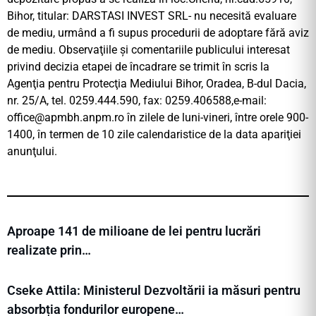
Bihor, titular: DARSTASI INVEST SRL- nu necesită evaluare
de mediu, urmând a fi supus procedurii de adoptare fără aviz
de mediu. Observaţiile şi comentariile publicului interesat
privind decizia etapei de încadrare se trimit în scris la
Agenţia pentru Protecţia Mediului Bihor, Oradea, B-dul Dacia,
nr. 25/A, tel. 0259.444.590, fax: 0259.406588,e-mail:
office@apmbh.anpm.ro
în zilele de luni-vineri, între orele 900-
1400, în termen de 10 zile calendaristice de la data apariţiei
anunţului.
Aproape 141 de milioane de lei pentru lucrări
realizate prin…
Cseke Attila: Ministerul Dezvoltării ia măsuri pentru
absorbția fondurilor europene…