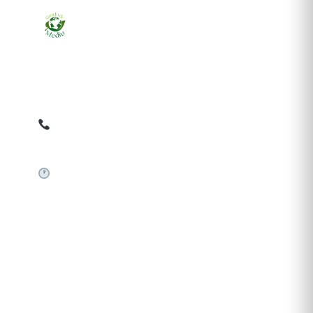
Ziarul online pentru publicarea anunțurilor obligatorii
de mediu cerute de ANMAP, APM și instituțiile
abilitate. Dovadă pe loc, acceptat în toată România.
0759 858 820
✉
gazetamediu@gmail.com
Sistem automat 24/7
SERVICII PUBLICARE
Publică anunț APM
Autorizație construire
Comunicat de presă PNRR
Pași publicare anunț