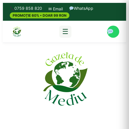
0759 858 820
WhatsApp
✉ Email
PROMOȚIE 60% • DOAR 99 RON
☰