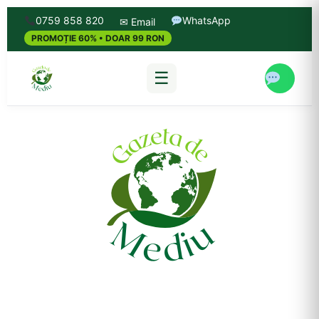
0759 858 820
WhatsApp
✉ Email
PROMOȚIE 60% • DOAR 99 RON
☰