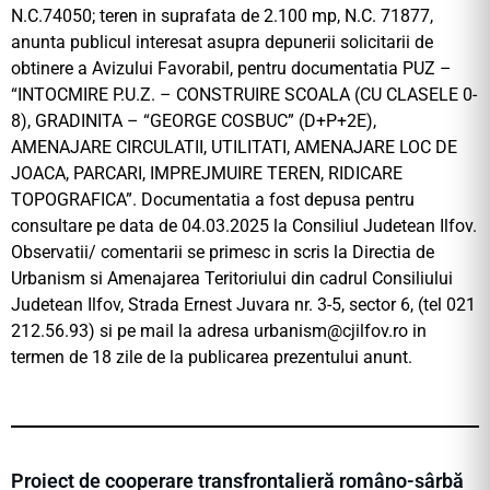
N.C.74050; teren in suprafata de 2.100 mp, N.C. 71877,
anunta publicul interesat asupra depunerii solicitarii de
obtinere a Avizului Favorabil, pentru documentatia PUZ –
“INTOCMIRE P.U.Z. – CONSTRUIRE SCOALA (CU CLASELE 0-
8), GRADINITA – “GEORGE COSBUC” (D+P+2E),
AMENAJARE CIRCULATII, UTILITATI, AMENAJARE LOC DE
JOACA, PARCARI, IMPREJMUIRE TEREN, RIDICARE
TOPOGRAFICA”. Documentatia a fost depusa pentru
consultare pe data de 04.03.2025 la Consiliul Judetean Ilfov.
Observatii/ comentarii se primesc in scris la Directia de
Urbanism si Amenajarea Teritoriului din cadrul Consiliului
Judetean Ilfov, Strada Ernest Juvara nr. 3-5, sector 6, (tel 021
212.56.93) si pe mail la adresa urbanism@
cjilfov.ro in
termen de 18 zile de la publicarea prezentului anunt.
Proiect de cooperare transfrontalieră româno-sârbă