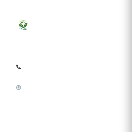
Ziarul online pentru publicarea anunțurilor obligatorii
de mediu cerute de ANMAP, APM și instituțiile
abilitate. Dovadă pe loc, acceptat în toată România.
0759 858 820
✉
gazetamediu@gmail.com
Sistem automat 24/7
SERVICII PUBLICARE
Publică anunț APM
Autorizație construire