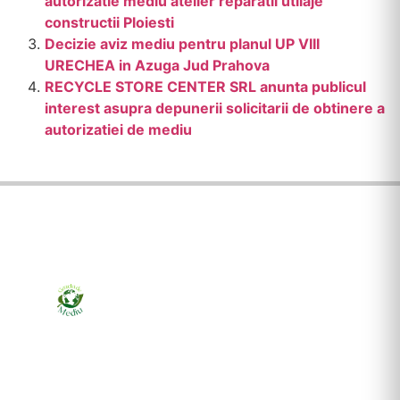
autorizatie mediu atelier reparatii utilaje
constructii Ploiesti
Decizie aviz mediu pentru planul UP VIII
URECHEA in Azuga Jud Prahova
RECYCLE STORE CENTER SRL anunta publicul
interest asupra depunerii solicitarii de obtinere a
autorizatiei de mediu
Ziarul online pentru publicarea anunțurilor obligatorii
de mediu cerute de ANMAP, APM și instituțiile
abilitate. Dovadă pe loc, acceptat în toată România.