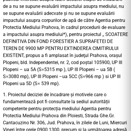
de a nu se supune evaluării impactului asupra mediului, nu
se supune evaluării adecvate și nu se supune evaluării
impactului asupra corpurilor de apă de către Agentia pentru
Protectia Mediului Prahova, în cadrul procedurii de evaluare
a impactului asupra mediului*), pentru proiectul ,, SCOATERE
DEFINITIVA DIN FOND FORESTIER A SUPRAFETEI DE
TEREN DE 9900 MP PENTRU EXTINDEREA CIMITIRULUI
EXISTENT, propus a fi amplasat în judeţul Prahova, oraşul
Plopeni, bld. Independentei, nr. 2, cod poştal 105900, UP III
Plopeni – ua 5A (S=5315 mp ), UP III Plopeni – ua 5B (
S=3080 mp), UP III Plopeni –ua 5CC (S=966 mp ) si UP III
Plopeni ua 5D (S= 539 mp).
1. Proiectul deciziei de încadrare și motivele care o
fundamentează pot fi consultate la sediul autorității
competente pentru protecția mediului Agentia pentru
Protectia Mediului Prahova din Ploiesti, Strada Ghe.Gr.
Cantacuzino Nr. 306, Jud. Prahova, în zilele de Luni, Miercuri
Vineri între orele 0900 1300, precum și la următoarea adresă