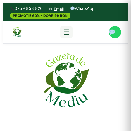
0759 858 820
WhatsApp
✉ Email
PROMOȚIE 60% • DOAR 99 RON
☰