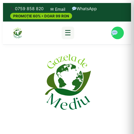
0759 858 820
WhatsApp
✉ Email
PROMOȚIE 60% • DOAR 99 RON
☰