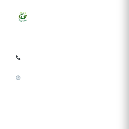
Ziarul online pentru publicarea anunțurilor obligatorii
de mediu cerute de ANMAP, APM și instituțiile
abilitate. Dovadă pe loc, acceptat în toată România.
0759 858 820
✉
gazetamediu@gmail.com
Sistem automat 24/7
SERVICII PUBLICARE
Publică anunț APM
Autorizație construire
Comunicat de presă PNRR