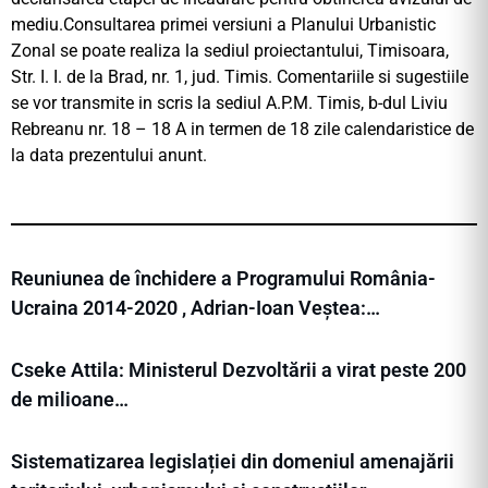
mediu.Consultarea primei versiuni a Planului Urbanistic
Zonal se poate realiza la sediul proiectantului, Timisoara,
Str. I. I. de la Brad, nr. 1, jud. Timis. Comentariile si sugestiile
se vor transmite in scris la sediul A.P.M. Timis, b-dul Liviu
Rebreanu nr. 18 – 18 A in termen de 18 zile calendaristice de
la data prezentului anunt.
Reuniunea de închidere a Programului România-
Ucraina 2014-2020 , Adrian-Ioan Veștea:…
Cseke Attila: Ministerul Dezvoltării a virat peste 200
de milioane…
Sistematizarea legislației din domeniul amenajării