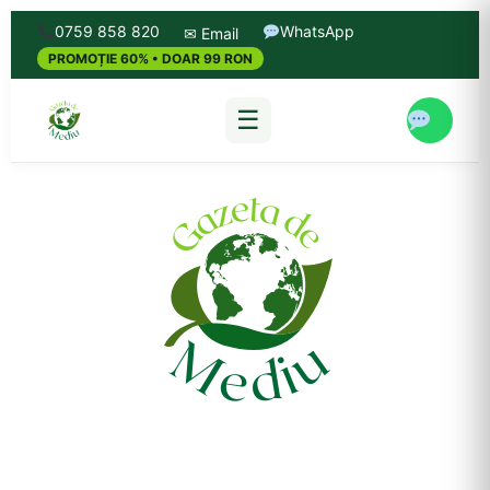
0759 858 820
WhatsApp
✉ Email
PROMOȚIE 60% • DOAR 99 RON
☰