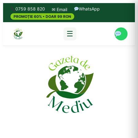
0759 858 820
WhatsApp
✉ Email
PROMOȚIE 60% • DOAR 99 RON
☰