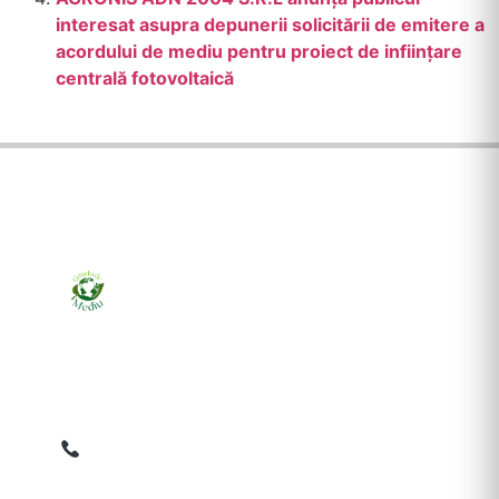
interesat asupra depunerii solicitării de emitere a
acordului de mediu pentru proiect de inființare
centrală fotovoltaică
Ziarul online pentru publicarea anunțurilor obligatorii
de mediu cerute de ANMAP, APM și instituțiile
abilitate. Dovadă pe loc, acceptat în toată România.
0759 858 820
✉
gazetamediu@gmail.com