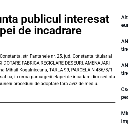
a publicul interesat
Alt
eu
apei de incadrare
AN
ti
stanta, str. Fantanele nr. 25, jud. Constanta, titular al
IRE SI DOTARE FABRICA RECICLARE DESEURI, AMENAJARI
AN
 Mihail Kogalniceanu, TARLA 99, PARCELA N 486/3/1-
tin
esat ca, in urma parcurgerii etapei de incadare dim sedinta
punerii procedurii de adoptare fara aviz de mediu.
Cse
pe
Mi
im