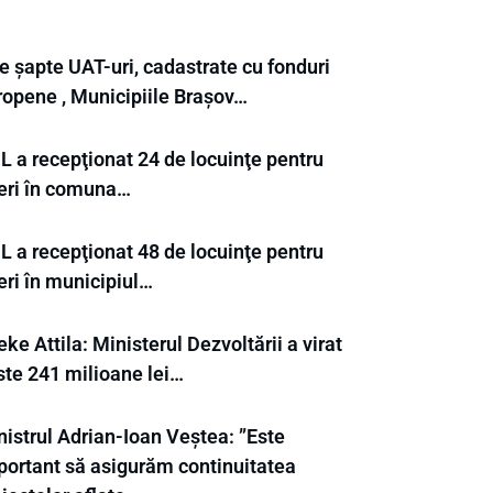
e șapte UAT-uri, cadastrate cu fonduri
ropene , Municipiile Brașov…
L a recepţionat 24 de locuinţe pentru
neri în comuna…
L a recepţionat 48 de locuinţe pentru
eri în municipiul…
ke Attila: Ministerul Dezvoltării a virat
ste 241 milioane lei…
nistrul Adrian-Ioan Veștea: ”Este
portant să asigurăm continuitatea