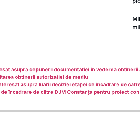
pro
Min
mi
sat asupra depunerii documentatiei in vederea obtinerii 
rea obtinerii autorizatiei de mediu
nteresat asupra luarii deciziei etapei de incadrare de 
ei de încadrare de către DJM Constanța pentru proiect cons