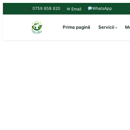
0759 858 820
WhatsApp
✉ Email
Prima pagină
Servicii
Mo