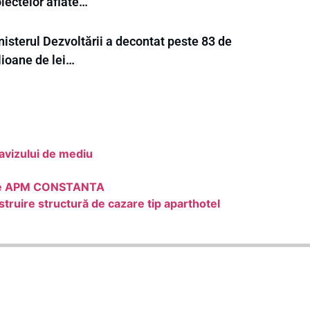
iectelor aflate…
isterul Dezvoltării a decontat peste 83 de
lioane de lei…
avizului de mediu
catre APM CONSTANTA
truire structură de cazare tip aparthotel