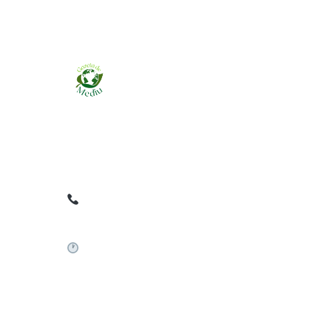
Ziarul online pentru publicarea anunțurilor
obligatorii de mediu cerute de ANMAP, APM și
instituțiile abilitate. Dovadă pe loc, acceptat în
toată România.
0759 858 820
✉
gazetamediu@gmail.com
Sistem automat 24/7