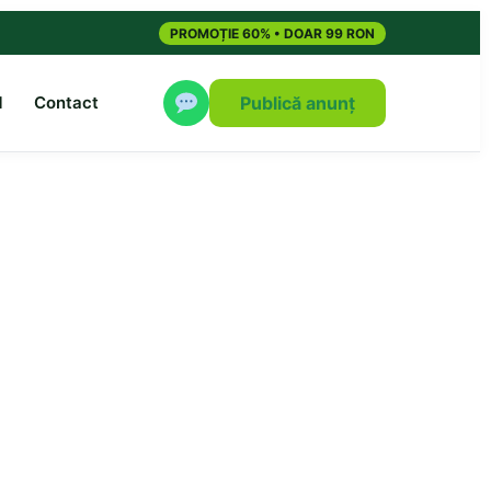
PROMOȚIE 60% • DOAR 99 RON
M
Contact
Publică anunț