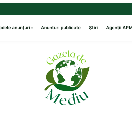
dele anunțuri
Anunțuri publicate
Știri
Agenții AP