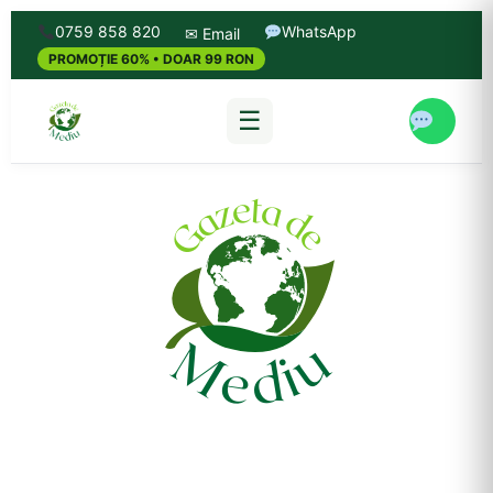
0759 858 820
WhatsApp
✉ Email
PROMOȚIE 60% • DOAR 99 RON
☰