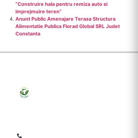
“Construire hala pentru remiza auto si
imprejmuire teren”
Anunt Public Amenajare Terasa Structura
Alimentatie Publica Florad Global SRL Judet
Constanta
Ziarul online pentru publicarea anunțurilor obligatorii
de mediu cerute de ANMAP, APM și instituțiile
abilitate. Dovadă pe loc, acceptat în toată România.
0759 858 820