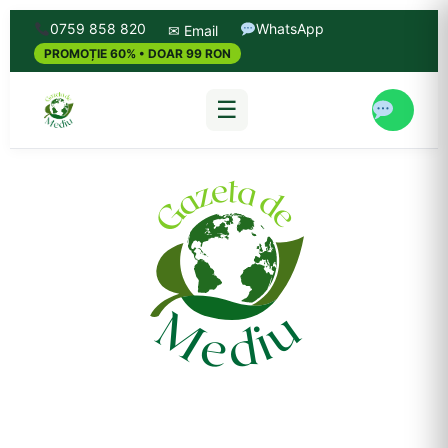
0759 858 820
WhatsApp
✉ Email
PROMOȚIE 60% • DOAR 99 RON
☰