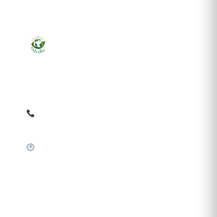
Ziarul online pentru publicarea anunțurilor obligatorii
de mediu cerute de ANMAP, APM și instituțiile
abilitate. Dovadă pe loc, acceptat în toată România.
0759 858 820
✉
gazetamediu@gmail.com
Sistem automat 24/7
SERVICII PUBLICARE
Publică anunț APM
Autorizație construire