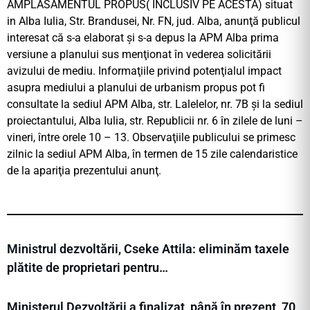
AMPLASAMENTUL PROPUS( INCLUSIV PE ACESTA) situat
in Alba Iulia, Str. Brandusei, Nr. FN, jud. Alba, anunţă publicul
interesat că s-a elaborat şi s-a depus la APM Alba prima
versiune a planului sus menţionat în vederea solicitării
avizului de mediu. Informaţiile privind potenţialul impact
asupra mediului a planului de urbanism propus pot fi
consultate la sediul APM Alba, str. Lalelelor, nr. 7B şi la sediul
proiectantului, Alba Iulia, str. Republicii nr. 6 în zilele de luni –
vineri, între orele 10 – 13. Observaţiile publicului se primesc
zilnic la sediul APM Alba, în termen de 15 zile calendaristice
de la apariţia prezentului anunţ.
Ministrul dezvoltării, Cseke Attila: eliminăm taxele
plătite de proprietari pentru…
Ministerul Dezvoltării a finalizat, până în prezent, 70