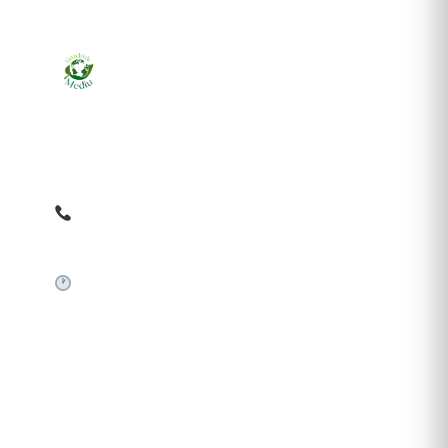
Ziarul online pentru publicarea anunțurilor obligatorii
de mediu cerute de ANMAP, APM și instituțiile
abilitate. Dovadă pe loc, acceptat în toată România.
0759 858 820
✉
gazetamediu@gmail.com
Sistem automat 24/7
SERVICII PUBLICARE
Publică anunț APM
Autorizație construire