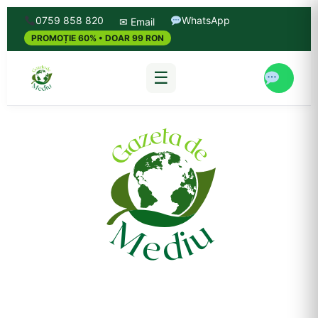
0759 858 820
WhatsApp
✉ Email
PROMOȚIE 60% • DOAR 99 RON
☰