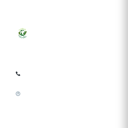
Ziarul online pentru publicarea anunțurilor obligatorii
de mediu cerute de ANMAP, APM și instituțiile
abilitate. Dovadă pe loc, acceptat în toată România.
0759 858 820
✉
gazetamediu@gmail.com
Sistem automat 24/7
SERVICII PUBLICARE
Publică anunț APM