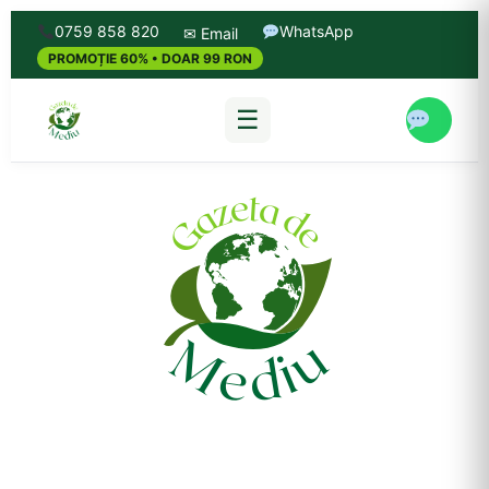
0759 858 820
WhatsApp
✉ Email
PROMOȚIE 60% • DOAR 99 RON
☰