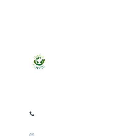
Ziarul online pentru publicarea anunțurilor
obligatorii de mediu cerute de ANMAP, APM și
instituțiile abilitate. Dovadă pe loc, acceptat în
toată România.
0759 858 820
✉
gazetamediu@gmail.com
Sistem automat 24/7