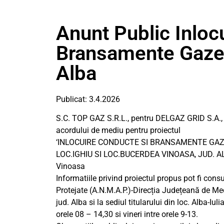
Anunt Public Inloc
Bransamente Gaze 
Alba
Publicat: 3.4.2026
S.C. TOP GAZ S.R.L., pentru DELGAZ GRID S.A., 
acordului de mediu pentru proiectul
‘INLOCUIRE CONDUCTE SI BRANSAMENTE GAZE
LOC.IGHIU SI LOC.BUCERDEA VINOASA, JUD. ALBA’
Vinoasa
Informatiile privind proiectul propus pot fi consu
Protejate (A.N.M.A.P.)-Direcția Județeană de Mediu 
jud. Alba si la sediul titularului din loc. Alba-Iulia,
orele 08 – 14,30 si vineri intre orele 9-13.