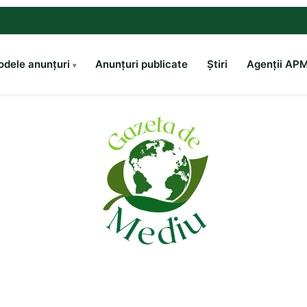
dele anunțuri
Anunțuri publicate
Știri
Agenții AP