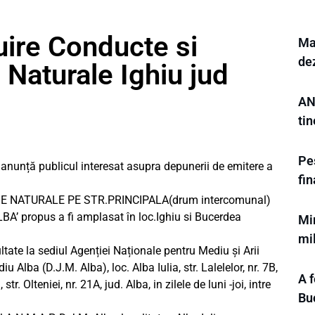
uire Conducte si
Mar
de
Naturale Ighiu jud
AN
tin
Pes
anunță publicul interesat asupra depunerii de emitere a
fi
 NATURALE PE STR.PRINCIPALA(drum intercomunal)
 propus a fi amplasat în loc.Ighiu si Bucerdea
Min
mi
ltate la sediul Agenției Naționale pentru Mediu și Arii
Alba (D.J.M. Alba), loc. Alba Iulia, str. Lalelelor, nr. 7B,
A f
 str. Olteniei, nr. 21A, jud. Alba, in zilele de luni -joi, intre
Bu