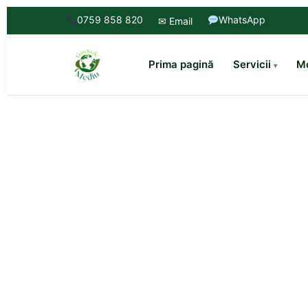
0759 858 820
WhatsApp
✉ Email
Prima pagină
Servicii
Mo