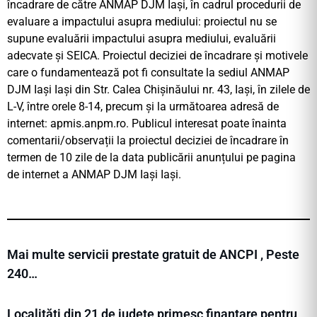
încadrare de către ANMAP DJM Iași, în cadrul procedurii de
evaluare a impactului asupra mediului: proiectul nu se
supune evaluării impactului asupra mediului, evaluării
adecvate și SEICA. Proiectul deciziei de încadrare şi motivele
care o fundamentează pot fi consultate la sediul ANMAP
DJM Iași Iași din Str. Calea Chișinăului nr. 43, Iaşi, în zilele de
L-V, între orele 8-14, precum şi la următoarea adresă de
internet: apmis.anpm.ro. Publicul interesat poate înainta
comentarii/observații la proiectul deciziei de încadrare în
termen de 10 zile de la data publicării anunțului pe pagina
de internet a ANMAP DJM Iași Iași.
Mai multe servicii prestate gratuit de ANCPI , Peste
240…
Localități din 21 de județe primesc finanțare pentru