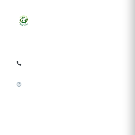
Ziarul online pentru publicarea anunțurilor obligatorii
de mediu cerute de ANMAP, APM și instituțiile
abilitate. Dovadă pe loc, acceptat în toată România.
0759 858 820
✉
gazetamediu@gmail.com
Sistem automat 24/7
SERVICII PUBLICARE
Publică anunț APM
Autorizație construire
Comunicat de presă PNRR