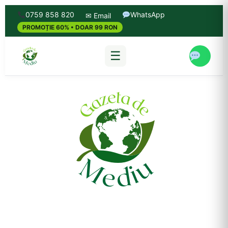
0759 858 820
WhatsApp
✉ Email
PROMOȚIE 60% • DOAR 99 RON
☰