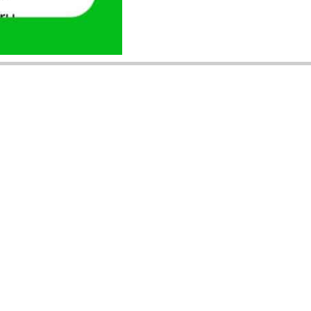
ANUNȚURI DIN JUDEȚUL TĂU
Acceptat în toate cele 41 de județe +
București
Bihor
Ilfov
Timiș
Arad
Iași
Cluj
Constanța
Brașov
Maramureș
Suceava
Sibiu
Prahova
Alba