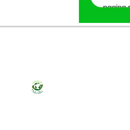
Ziarul online pentru publicarea anunțurilor
obligatorii de mediu cerute de ANMAP, APM și
instituțiile abilitate. Dovadă pe loc, acceptat în
toată România.