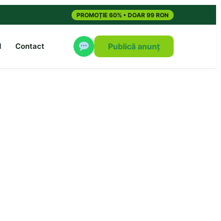
PROMOȚIE 60% • DOAR 99 RON
M
Contact
Publică anunț