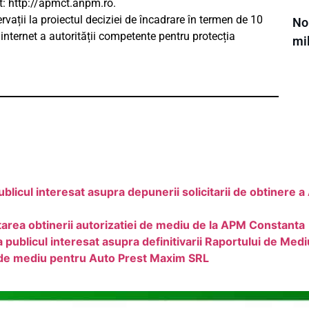
t: http://apmct.anpm.ro.
vații la proiectul deciziei de încadrare în termen de 10
Noi
 internet a autorității competente pentru protecția
mi
blicul interesat asupra depunerii solicitarii de obtinere 
area obtinerii autorizatiei de mediu de la APM Constanta
icul interesat asupra definitivarii Raportului de Mediu
i de mediu pentru Auto Prest Maxim SRL