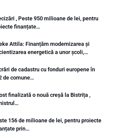
cizări , Peste 950 milioane de lei, pentru
oiecte finanțate…
eke Attila: Finanțăm modernizarea și
cientizarea energetică a unor școli,…
crări de cadastru cu fonduri europene în
2 de comune…
ost finalizată o nouă creșă la Bistrița ,
nistrul…
te 156 de milioane de lei, pentru proiecte
nanțate prin…