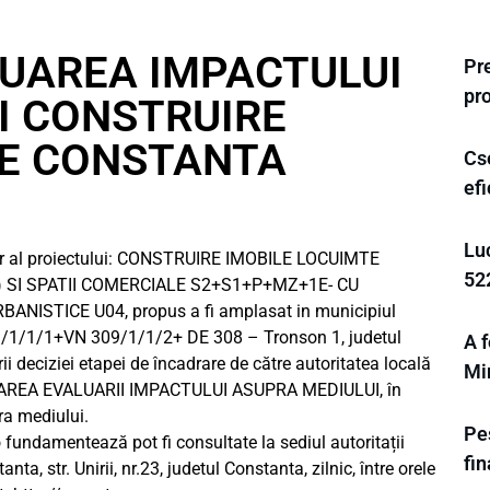
ALUAREA IMPACTULUI
Pre
pr
I CONSTRUIRE
TE CONSTANTA
Cs
efi
Lu
r al proiectului: CONSTRUIRE IMOBILE LOCUIMTE
52
 SI SPATII COMERCIALE S2+S1+P+MZ+1E- CU
ISTICE U04, propus a fi amplasat in municipiul
09/1/1/1+VN 309/1/1/2+ DE 308 – Tronson 1, judetul
A f
i deciziei etapei de încadrare de către autoritatea locală
Mi
AREA EVALUARII IMPACTULUI ASUPRA MEDIULUI, în
ra mediului.
Pes
o fundamentează pot fi consultate la sediul autoritații
fi
a, str. Unirii, nr.23, judetul Constanta, zilnic, între orele