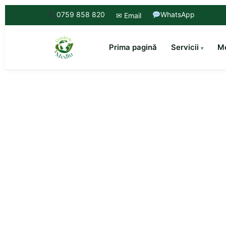
0759 858 820
WhatsApp
✉ Email
Prima pagină
Servicii
Mo