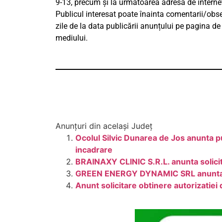
9-13, precum și la următoarea adresă de interne
Publicul interesat poate înainta comentarii/obser
zile de la data publicării anunțului pe pagina de
mediului.
Anunțuri din același Județ
Ocolul Silvic Dunarea de Jos anunta pu
incadrare
BRAINAXY CLINIC S.R.L. anunta solicit
GREEN ENERGY DYNAMIC SRL anunta publ
Anunt solicitare obtinere autorizatie