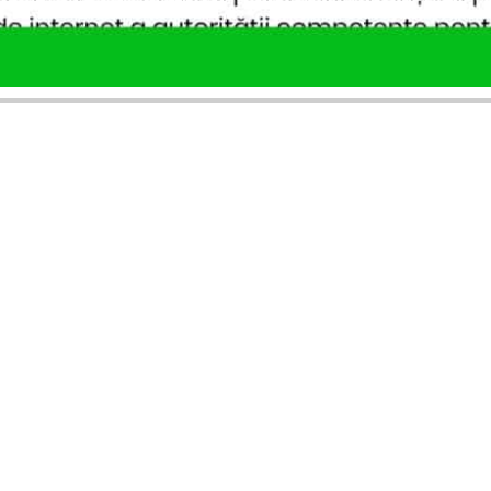
SERVICII PUBLICARE
INFORMAȚII UTILE
Publică anunț APM
Despre noi
Autorizație construire
Ultimele anunțuri publicate
Comunicat de presă PNRR
Buletin informativ
Pași publicare anunț
Blog & ghiduri
Descarcă model anunț
Lista Agenții APM