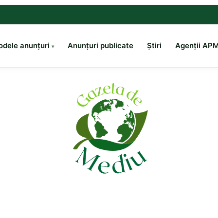
dele anunțuri
Anunțuri publicate
Știri
Agenții AP