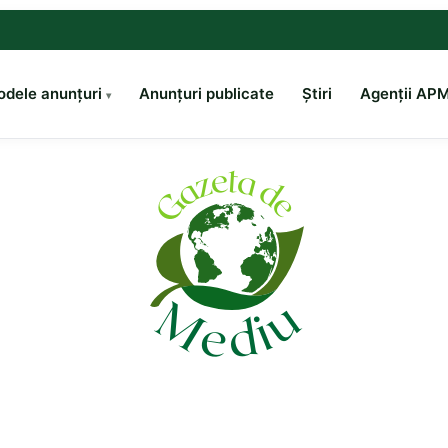
dele anunțuri
Anunțuri publicate
Știri
Agenții AP