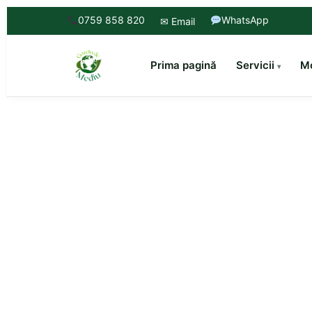
0759 858 820
WhatsApp
✉ Email
Prima pagină
Servicii
Mo