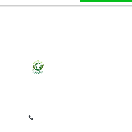
Ziarul online pentru publicarea anunțurilor
obligatorii de mediu cerute de ANMAP, APM și
instituțiile abilitate. Dovadă pe loc, acceptat în
toată România.
0759 858 820
✉
gazetamediu@gmail.com