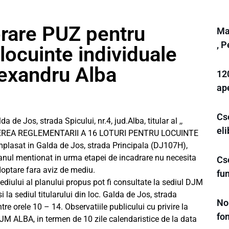
orare PUZ pentru
Ma
, 
 locuinte individuale
exandru Alba
12
ap
Cse
Jos, strada Spicului, nr.4, jud.Alba, titular al ,,
eli
REA REGLEMENTARII A 16 LOTURI PENTRU LOCUINTE
asat in Galda de Jos, strada Principala (DJ107H),
lanul mentionat in urma etapei de incadrare nu necesita
Cse
doptare fara aviz de mediu.
fu
ediului al planului propus pot fi consultate la sediul DJM
si la sediul titularului din loc. Galda de Jos, strada
No
 intre orele 10 – 14. Observatiile publicului cu privire la
fo
DJM ALBA, in termen de 10 zile calendaristice de la data