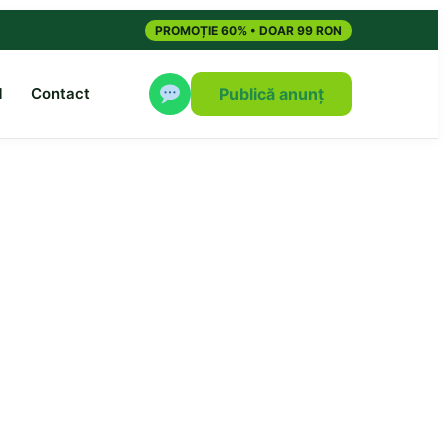
PROMOȚIE 60% • DOAR 99 RON
M
Contact
Publică anunț