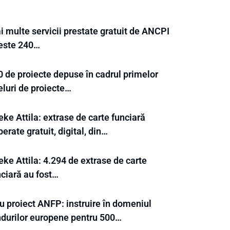
i multe servicii prestate gratuit de ANCPI
Peste 240…
0 de proiecte depuse în cadrul primelor
eluri de proiecte…
ke Attila: extrase de carte funciară
berate gratuit, digital, din…
ke Attila: 4.294 de extrase de carte
nciară au fost…
u proiect ANFP: instruire în domeniul
ndurilor europene pentru 500…