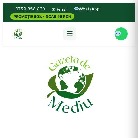
0759 858 820
WhatsApp
✉ Email
PROMOȚIE 60% • DOAR 99 RON
☰