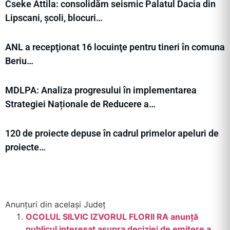
Cseke Attila: consolidăm seismic Palatul Dacia din
Lipscani, școli, blocuri…
ANL a recepţionat 16 locuinţe pentru tineri în comuna
Beriu…
MDLPA: Analiza progresului în implementarea
Strategiei Naționale de Reducere a…
120 de proiecte depuse în cadrul primelor apeluri de
proiecte…
Anunțuri din același Județ
OCOLUL SILVIC IZVORUL FLORII RA anunțӑ
publicul interesat asupra deciziei de emitere a