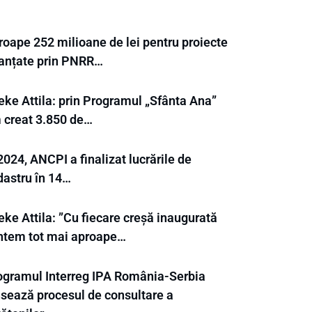
roape 252 milioane de lei pentru proiecte
nanțate prin PNRR…
eke Attila: prin Programul „Sfânta Ana”
 creat 3.850 de…
2024, ANCPI a finalizat lucrările de
dastru în 14…
ke Attila: ”Cu fiecare creșă inaugurată
ntem tot mai aproape…
ogramul Interreg IPA România-Serbia
nsează procesul de consultare a