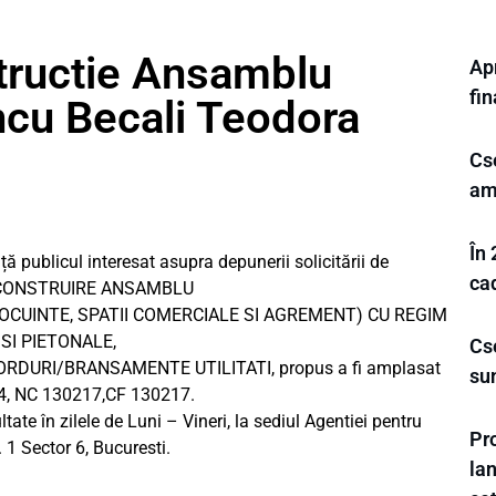
tructie Ansamblu
Ap
fi
ncu Becali Teodora
Cs
am
În 
ță publicul interesat asupra depunerii solicitării de
ca
ul “CONSTRUIRE ANSAMBLU
LOCUINTE, SPATII COMERCIALE SI AGREMENT) CU REGIM
 SI PIETONALE,
Cse
DURI/BRANSAMENTE UTILITATI, propus a fi amplasat
su
59/4, NC 130217,CF 130217.
tate în zilele de Luni – Vineri, la sediul Agentiei pentru
Pr
 1 Sector 6, Bucuresti.
la