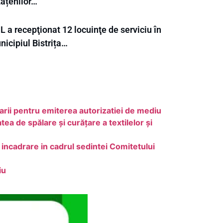
tățenilor…
 a recepţionat 12 locuinţe de serviciu în
icipiul Bistrița…
i pentru emiterea autorizatiei de mediu
de spălare și curățare a textilelor și
ncadrare in cadrul sedintei Comitetului
iu