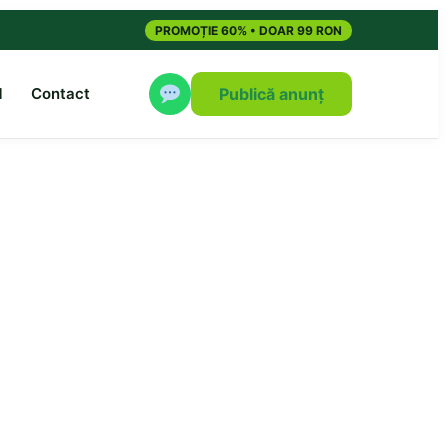
PROMOȚIE 60% • DOAR 99 RON
M
Contact
Publică anunț