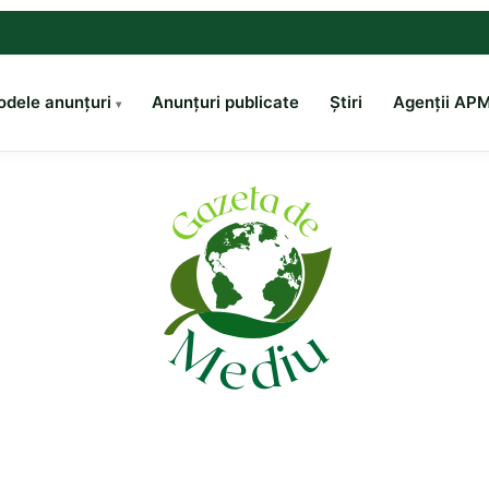
dele anunțuri
Anunțuri publicate
Știri
Agenții AP