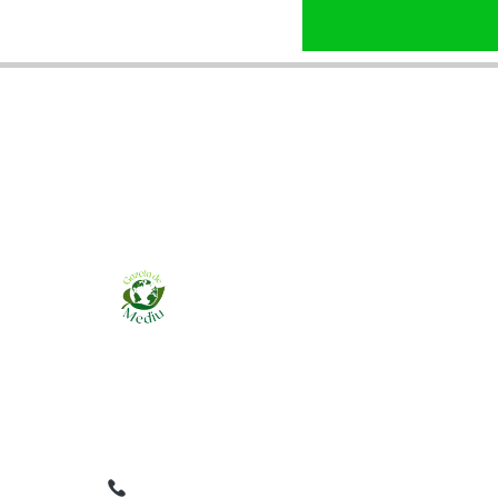
Ziarul online pentru publicarea anunțurilor
obligatorii de mediu cerute de ANMAP, APM și
instituțiile abilitate. Dovadă pe loc, acceptat în
toată România.
0759 858 820