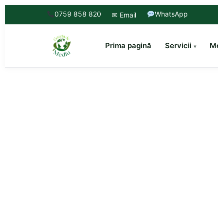
0759 858 820
WhatsApp
✉ Email
Prima pagină
Servicii
Mo