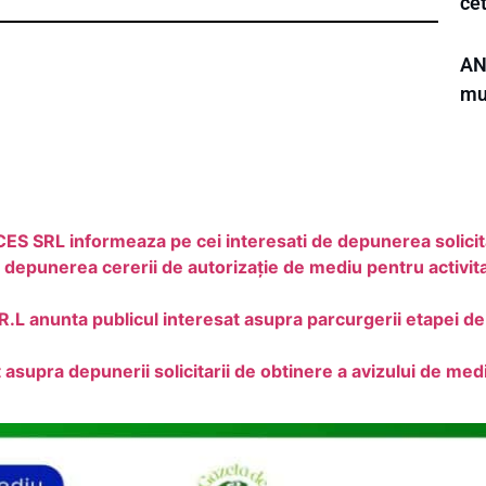
ce
ANL
mun
 informeaza pe cei interesati de depunerea solicitari
erea cererii de autorizație de mediu pentru activitatea 
anunta publicul interesat asupra parcurgerii etapei de i
asupra depunerii solicitarii de obtinere a avizului de med