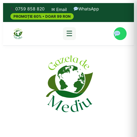
0759 858 820
WhatsApp
✉ Email
PROMOȚIE 60% • DOAR 99 RON
☰