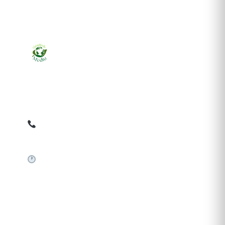
Ziarul online pentru publicarea anunțurilor obligatorii
de mediu cerute de ANMAP, APM și instituțiile
abilitate. Dovadă pe loc, acceptat în toată România.
0759 858 820
✉
gazetamediu@gmail.com
Sistem automat 24/7
SERVICII PUBLICARE
Publică anunț APM