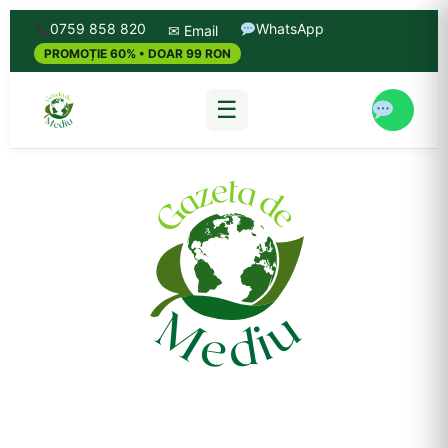
0759 858 820
WhatsApp
✉ Email
PROMOȚIE 60% • DOAR 99 RON
☰