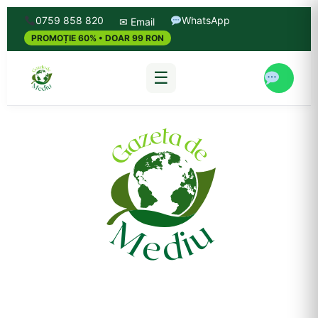
0759 858 820
WhatsApp
✉ Email
PROMOȚIE 60% • DOAR 99 RON
☰