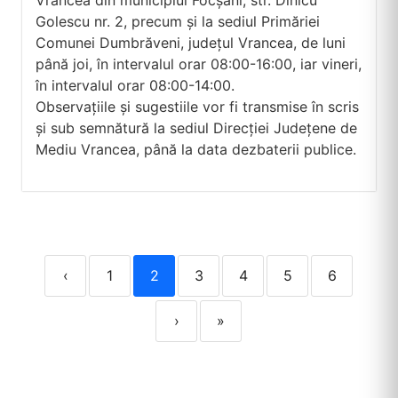
Vrancea din municipiul Focșani, str. Dinicu
Golescu nr. 2, precum și la sediul Primăriei
Comunei Dumbrăveni, județul Vrancea, de luni
până joi, în intervalul orar 08:00-16:00, iar vineri,
în intervalul orar 08:00-14:00.
Observațiile și sugestiile vor fi transmise în scris
și sub semnătură la sediul Direcției Județene de
Mediu Vrancea, până la data dezbaterii publice.
‹
1
2
3
4
5
6
›
»