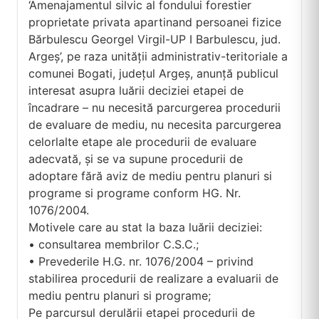
‘Amenajamentul silvic al fondului forestier
proprietate privata apartinand persoanei fizice
Bărbulescu Georgel Virgil-UP I Barbulescu, jud.
Argeș’, pe raza unității administrativ-teritoriale a
comunei Bogati, județul Argeș, anunță publicul
interesat asupra luării deciziei etapei de
încadrare – nu necesită parcurgerea procedurii
de evaluare de mediu, nu necesita parcurgerea
celorlalte etape ale procedurii de evaluare
adecvată, și se va supune procedurii de
adoptare fără aviz de mediu pentru planuri si
programe si programe conform HG. Nr.
1076/2004.
Motivele care au stat la baza luării deciziei:
• consultarea membrilor C.S.C.;
• Prevederile H.G. nr. 1076/2004 – privind
stabilirea procedurii de realizare a evaluarii de
mediu pentru planuri si programe;
Pe parcursul derulării etapei procedurii de