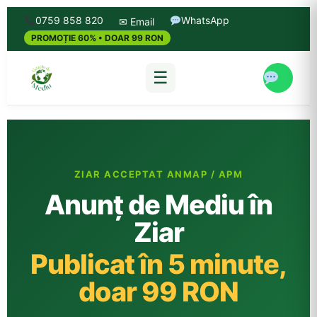
0759 858 820
WhatsApp
✉ Email
PROMOȚIE 60% • DOAR 99 RON
☰
ZIAR ACCEPTAT ANMAP / APM
Anunț de Mediu în
Ziar
Publicat în 5 minute,
doar 99 RON