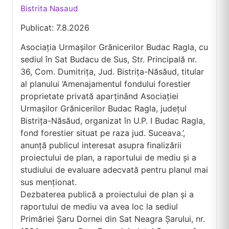
Bistrita Nasaud
Publicat: 7.8.2026
Asociația Urmașilor Grănicerilor Budac Ragla, cu
sediul în Sat Budacu de Sus, Str. Principală nr.
36, Com. Dumitrița, Jud. Bistrița-Năsăud, titular
al planului ‘Amenajamentul fondului forestier
proprietate privată aparținând Asociației
Urmașilor Grănicerilor Budac Ragla, județul
Bistrița-Năsăud, organizat în U.P. I Budac Ragla,
fond forestier situat pe raza jud. Suceava.’,
anunță publicul interesat asupra finalizării
proiectului de plan, a raportului de mediu și a
studiului de evaluare adecvată pentru planul mai
sus menționat.
Dezbaterea publică a proiectului de plan și a
raportului de mediu va avea loc la sediul
Primăriei Șaru Dornei din Sat Neagra Șarului, nr.