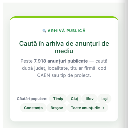
ARHIVĂ PUBLICĂ
Caută în arhiva de anunțuri de
mediu
Peste
7.918 anunțuri publicate
— caută
după județ, localitate, titular firmă, cod
CAEN sau tip de proiect.
Căutări populare:
Timiș
Cluj
Ilfov
Iași
Constanța
Brașov
Toate anunțurile →