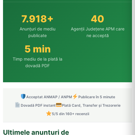
7.918+
40
Anunțuri de mediu
Agenții Județene APM care
publicate
ne acceptă
5 min
Timp mediu de la plată la
dovadă PDF
Acceptat ANMAP / ANPM
Publicare în 5 minute
Dovadă PDF instant
Plată Card, Transfer și Trezorerie
5/5 din 160+ recenzii
Ultimele anunțuri de