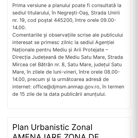
Prima versiune a planului poate fi consultată la
sediul titularului, în Negrești-Oaș, Strada Unirii
nr. 19, cod poștal 445200, între orele 09.00-
14.00.
Comentariile și observațiile scrise ale publicului
interesat se primesc zilnic la sediul Agenției
Naționale pentru Mediu și Arii Protejate –
Direcția Județeană de Mediu Satu Mare, Strada
Mircea cel Bătrân nr. 8, Satu Mare, județul Satu
Mare, în zilele de luni-vineri, între orele 08.00-
14.00, precum și la următoarea adresă de
internet:
office@djmsm.anmap.gov.ro
, în termen
de 15 zile de la data publicării anunțului.
Plan Urbanistic Zonal
AMENAJARE ZONA DE