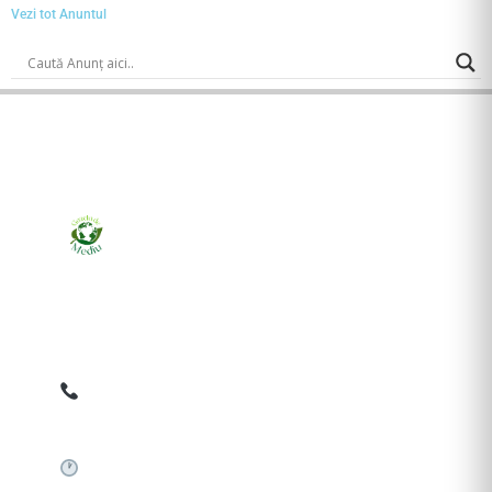
Vezi tot Anuntul
Ziarul online pentru publicarea anunțurilor obligatorii
de mediu cerute de ANMAP, APM și instituțiile
abilitate. Dovadă pe loc, acceptat în toată România.
0759 858 820
✉
gazetamediu@gmail.com
Sistem automat 24/7