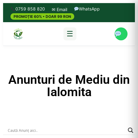
0759 858 820
WhatsApp
✉ Email
PROMOȚIE 60% • DOAR 99 RON
☰
Anunturi de Mediu din
Ialomita