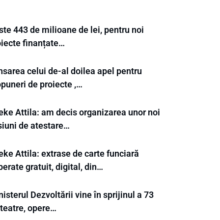
te 443 de milioane de lei, pentru noi
oiecte finanțate…
nsarea celui de-al doilea apel pentru
puneri de proiecte ,…
eke Attila: am decis organizarea unor noi
siuni de atestare…
ke Attila: extrase de carte funciară
berate gratuit, digital, din…
isterul Dezvoltării vine în sprijinul a 73
 teatre, opere…