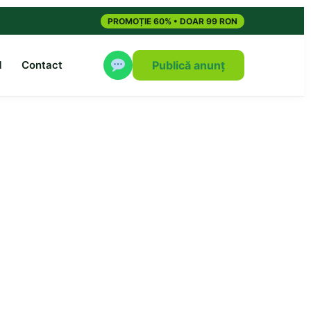
PROMOȚIE 60% • DOAR 99 RON
M
Contact
Publică anunț