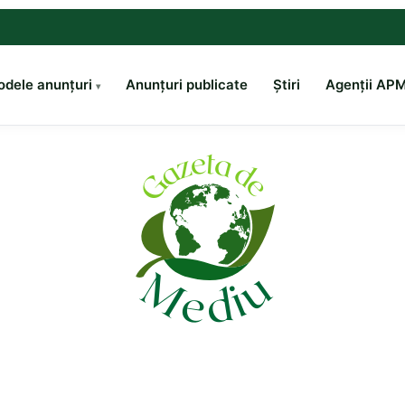
dele anunțuri
Anunțuri publicate
Știri
Agenții AP