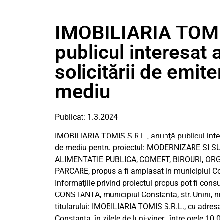
IMOBILIARIA TOMI
publicul interesat 
solicitării de emit
mediu
Publicat: 1.3.2024
IMOBILIARIA TOMIS S.R.L., anunţă publicul intere
de mediu pentru proiectul: MODERNIZARE SI
ALIMENTATIE PUBLICA, COMERT, BIROURI, O
PARCARE, propus a fi amplasat in municipiul Con
Informaţiile privind proiectul propus pot fi cons
CONSTANTA, municipiul Constanta, str. Unirii, nr.2
titularului: IMOBILIARIA TOMIS S.R.L., cu adresa 
Constanta, în zilele de luni-vineri, între orele 10.