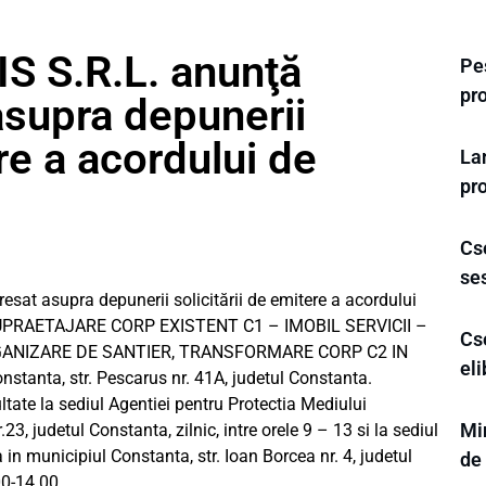
S S.R.L. anunţă
Pes
pr
asupra depunerii
ere a acordului de
La
pro
Cs
se
sat asupra depunerii solicitării de emitere a acordului
 SUPRAETAJARE CORP EXISTENT C1 – IMOBIL SERVICII –
Cse
RGANIZARE DE SANTIER, TRANSFORMARE CORP C2 IN
eli
stanta, str. Pescarus nr. 41A, judetul Constanta.
ultate la sediul Agentiei pentru Protectia Mediului
Min
3, judetul Constanta, zilnic, intre orele 9 – 13 si la sediul
in municipiul Constanta, str. Ioan Borcea nr. 4, judetul
de
00-14.00.