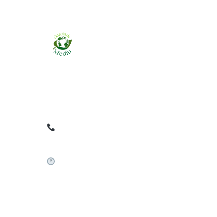
Ziarul online pentru publicarea anunțurilor
obligatorii de mediu cerute de ANMAP, APM și
instituțiile abilitate. Dovadă pe loc, acceptat în
toată România.
0759 858 820
✉
gazetamediu@gmail.com
Sistem automat 24/7