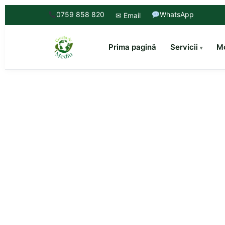
0759 858 820
WhatsApp
✉ Email
Prima pagină
Servicii
Mo