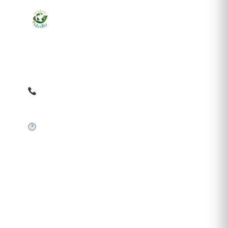
Ziarul online pentru publicarea anunțurilor obligatorii
de mediu cerute de ANMAP, APM și instituțiile
abilitate. Dovadă pe loc, acceptat în toată România.
0759 858 820
✉
gazetamediu@gmail.com
Sistem automat 24/7
SERVICII PUBLICARE
Publică anunț APM
Autorizație construire
Comunicat de presă PNRR
Pași publicare anunț