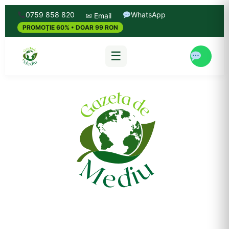
0759 858 820
WhatsApp
✉ Email
PROMOȚIE 60% • DOAR 99 RON
☰