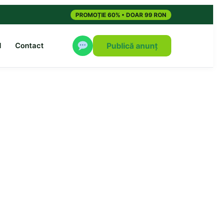
PROMOȚIE 60% • DOAR 99 RON
M
Contact
Publică anunț