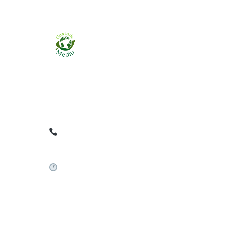
Ziarul online pentru publicarea anunțurilor
obligatorii de mediu cerute de ANMAP, APM și
instituțiile abilitate. Dovadă pe loc, acceptat în
toată România.
0759 858 820
✉
gazetamediu@gmail.com
Sistem automat 24/7
©
2026
Gazeta de Mediu • Toate drepturile rezervate