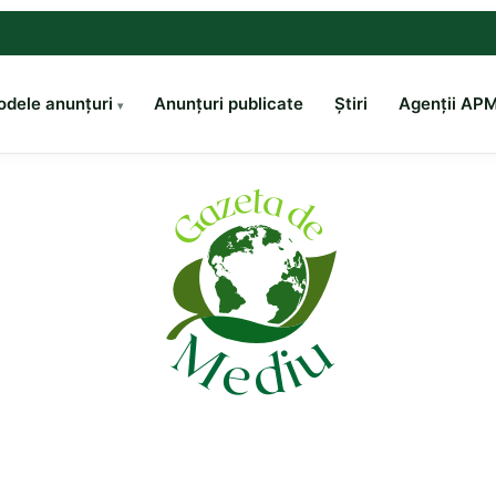
dele anunțuri
Anunțuri publicate
Știri
Agenții AP