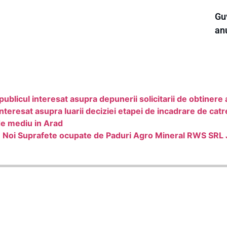
Guv
an
licul interesat asupra depunerii solicitarii de obtinere 
teresat asupra luarii deciziei etapei de incadrare de ca
 de mediu in Arad
i in Noi Suprafete ocupate de Paduri Agro Mineral RWS SRL