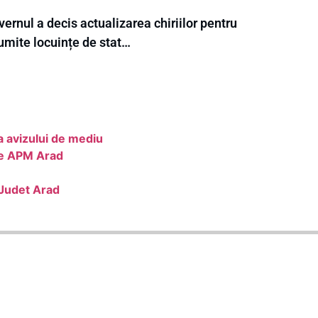
ernul a decis actualizarea chiriilor pentru
umite locuințe de stat…
a avizului de mediu
tre APM Arad
 Judet Arad