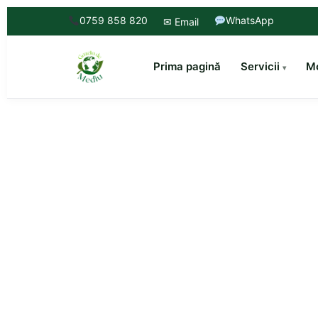
0759 858 820
WhatsApp
✉ Email
Prima pagină
Servicii
Mo