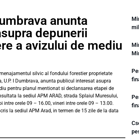
umbrava anunta
Min
mil
asupra depunerii
nere a avizului de mediu
Min
Min
Pes
enajamentul silvic al fondului forestier proprietate
fi
 U.P. I Dumbrava, anunta publicul interesat asupra
mediu pentru planul mentionat si declansarea etapei de
onsultata la sediul APM ARAD, strada Splaiul Muresului,
Pes
i intre orele 09 – 16.00, vineri intre orele 09 – 13.00.
fi
cris la sediul APM Arad, in termen de 15 zile de la data
Cse
pe