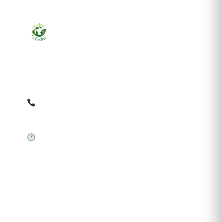
Ziarul online pentru publicarea anunțurilor obligatorii
de mediu cerute de ANMAP, APM și instituțiile
abilitate. Dovadă pe loc, acceptat în toată România.
0759 858 820
✉
gazetamediu@gmail.com
Sistem automat 24/7
SERVICII PUBLICARE
Publică anunț APM
Autorizație construire
Comunicat de presă PNRR