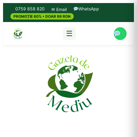
0759 858 820
WhatsApp
✉ Email
PROMOȚIE 60% • DOAR 99 RON
☰