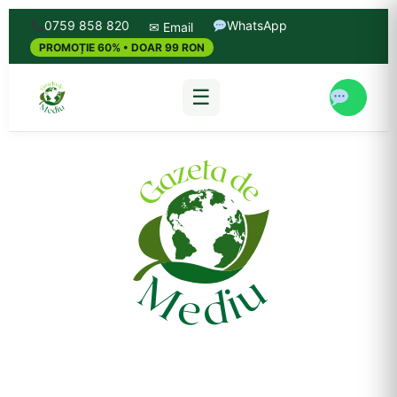
0759 858 820
WhatsApp
✉ Email
PROMOȚIE 60% • DOAR 99 RON
☰