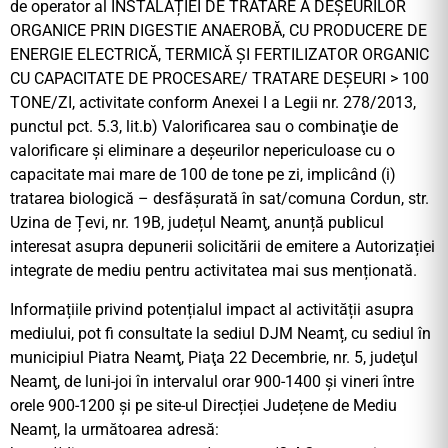
de operator al INSTALAȚIEI DE TRATARE A DEȘEURILOR
ORGANICE PRIN DIGESTIE ANAEROBĂ, CU PRODUCERE DE
ENERGIE ELECTRICĂ, TERMICĂ ȘI FERTILIZATOR ORGANIC
CU CAPACITATE DE PROCESARE/ TRATARE DEȘEURI > 100
TONE/ZI, activitate conform Anexei I a Legii nr. 278/2013,
punctul pct. 5.3, lit.b) Valorificarea sau o combinaţie de
valorificare şi eliminare a deşeurilor nepericuloase cu o
capacitate mai mare de 100 de tone pe zi, implicând (i)
tratarea biologică – desfăşurată în sat/comuna Cordun, str.
Uzina de Țevi, nr. 19B, județul Neamţ, anunță publicul
interesat asupra depunerii solicitării de emitere a Autorizației
integrate de mediu pentru activitatea mai sus menționată.
Informațiile privind potențialul impact al activității asupra
mediului, pot fi consultate la sediul DJM Neamț, cu sediul în
municipiul Piatra Neamţ, Piaţa 22 Decembrie, nr. 5, judeţul
Neamţ, de luni-joi în intervalul orar 900-1400 și vineri între
orele 900-1200 și pe site-ul Direcției Județene de Mediu
Neamț, la următoarea adresă: