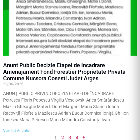
Anunt Public Decizie Etapei de Incadrare
Amenajament Fond Forestier Proprietate Privata
Comune Nucsora Cosesti Judet Arges
23/06/2026
ANUNȚ PUBLIC PRIVIND DECIZIA ETAPEI DE ÎNCADRARE
Petrescu Florin Popescu Virgiliu Veselovski Anca Smărăndescu
Mazilu Gheorghe Matei I. Dorel Mărgărit Maria Stancu Ioana
Racoviță Filofteia Mazilescu Adrian Bucur Domnica Ioniță Gh. Ion
Ionescu Maria Petrescu Maria Milandru Constanța Ivan
Vezi tot Anuntul
1
2
3
4
5