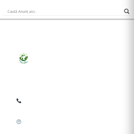
Ziarul online pentru publicarea anunțurilor obligatorii
de mediu cerute de ANMAP, APM și instituțiile
abilitate. Dovadă pe loc, acceptat în toată România.
0759 858 820
✉
gazetamediu@gmail.com
Sistem automat 24/7