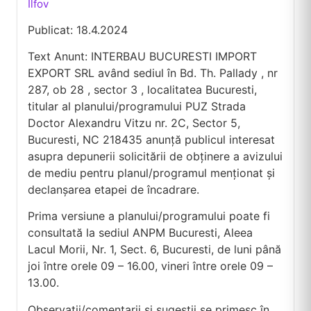
Ilfov
Publicat: 18.4.2024
Text Anunt: INTERBAU BUCURESTI IMPORT
EXPORT SRL având sediul în Bd. Th. Pallady , nr
287, ob 28 , sector 3 , localitatea Bucuresti,
titular al planului/programului PUZ Strada
Doctor Alexandru Vitzu nr. 2C, Sector 5,
Bucuresti, NC 218435 anunţă publicul interesat
asupra depunerii solicitării de obţinere a avizului
de mediu pentru planul/programul menţionat şi
declanşarea etapei de încadrare.
Prima versiune a planului/programului poate fi
consultată la sediul ANPM Bucuresti, Aleea
Lacul Morii, Nr. 1, Sect. 6, Bucuresti, de luni până
joi între orele 09 – 16.00, vineri între orele 09 –
13.00.
Observaţii/comentarii şi sugestii se primesc în