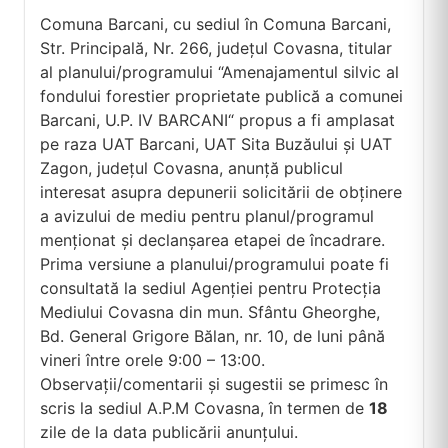
Comuna Barcani, cu sediul în Comuna Barcani,
Str. Principală, Nr. 266, județul Covasna, titular
al planului/programului “Amenajamentul silvic al
fondului forestier proprietate publică a comunei
Barcani, U.P. IV BARCANI“ propus a fi amplasat
pe raza UAT Barcani, UAT Sita Buzăului și UAT
Zagon, județul Covasna, anunţă publicul
interesat asupra depunerii solicitării de obținere
a avizului de mediu pentru planul/programul
menționat și declanșarea etapei de încadrare.
Prima versiune a planului/programului poate fi
consultată la sediul Agenției pentru Protecția
Mediului Covasna din mun. Sfântu Gheorghe,
Bd. General Grigore Bălan, nr. 10, de luni până
vineri între orele 9:00 – 13:00.
Observații/comentarii și sugestii se primesc în
scris la sediul A.P.M Covasna, în termen de
18
zile de la data publicării anunțului.