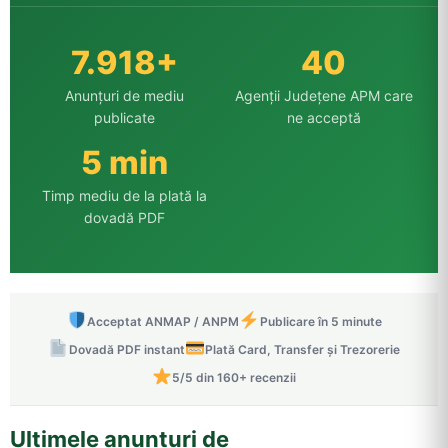
7.918+
40
Anunțuri de mediu
Agenții Județene APM care
publicate
ne acceptă
5 min
Timp mediu de la plată la
dovadă PDF
Acceptat ANMAP / ANPM
Publicare în 5 minute
Dovadă PDF instant
Plată Card, Transfer și Trezorerie
5/5 din 160+ recenzii
Ultimele anunțuri de