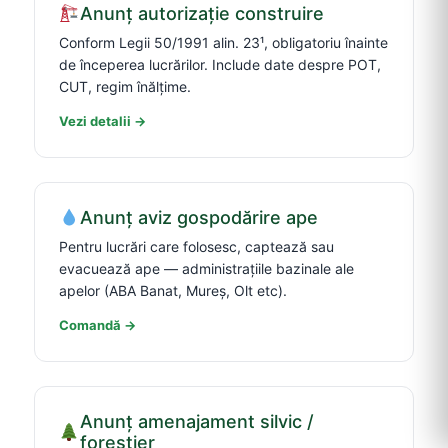
Anunț autorizație construire
Conform Legii 50/1991 alin. 23¹, obligatoriu înainte
de începerea lucrărilor. Include date despre POT,
CUT, regim înălțime.
Vezi detalii →
Anunț aviz gospodărire ape
Pentru lucrări care folosesc, captează sau
evacuează ape — administrațiile bazinale ale
apelor (ABA Banat, Mureș, Olt etc).
Comandă →
Anunț amenajament silvic /
forestier