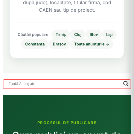
după județ, localitate, titular firmă, cod
CAEN sau tip de proiect.
Căutări populare:
Timiș
Cluj
Ilfov
Iași
Constanța
Brașov
Toate anunțurile →
PROCESUL DE PUBLICARE