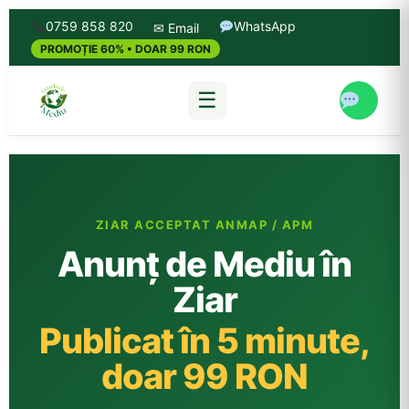
0759 858 820
WhatsApp
✉ Email
PROMOȚIE 60% • DOAR 99 RON
☰
ZIAR ACCEPTAT ANMAP / APM
Anunț de Mediu în
Ziar
Publicat în 5 minute,
doar 99 RON