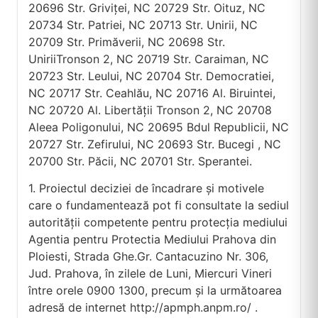
20696 Str. Griviţei, NC 20729 Str. Oituz, NC
20734 Str. Patriei, NC 20713 Str. Unirii, NC
20709 Str. Primăverii, NC 20698 Str.
UniriiTronson 2, NC 20719 Str. Caraiman, NC
20723 Str. Leului, NC 20704 Str. Democratiei,
NC 20717 Str. Ceahlău, NC 20716 Al. Biruintei,
NC 20720 Al. Libertăţii Tronson 2, NC 20708
Aleea Poligonului, NC 20695 Bdul Republicii, NC
20727 Str. Zefirului, NC 20693 Str. Bucegi , NC
20700 Str. Păcii, NC 20701 Str. Sperantei.
1. Proiectul deciziei de încadrare și motivele
care o fundamentează pot fi consultate la sediul
autorității competente pentru protecția mediului
Agentia pentru Protectia Mediului Prahova din
Ploiesti, Strada Ghe.Gr. Cantacuzino Nr. 306,
Jud. Prahova, în zilele de Luni, Miercuri Vineri
între orele 0900 1300, precum și la următoarea
adresă de internet http://apmph.anpm.ro/ .