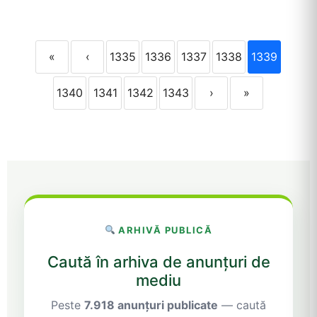
«
‹
1335
1336
1337
1338
1339
1340
1341
1342
1343
›
»
ARHIVĂ PUBLICĂ
Caută în arhiva de anunțuri de
mediu
Peste
7.918 anunțuri publicate
— caută