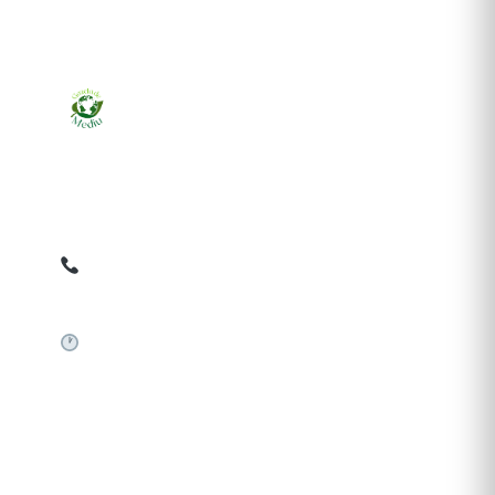
Ziarul online pentru publicarea anunțurilor obligatorii
de mediu cerute de ANMAP, APM și instituțiile
abilitate. Dovadă pe loc, acceptat în toată România.
0759 858 820
✉
gazetamediu@gmail.com
Sistem automat 24/7
SERVICII PUBLICARE
Publică anunț APM
Autorizație construire