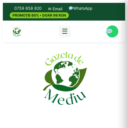
0759 858 820
WhatsApp
✉ Email
PROMOȚIE 60% • DOAR 99 RON
☰