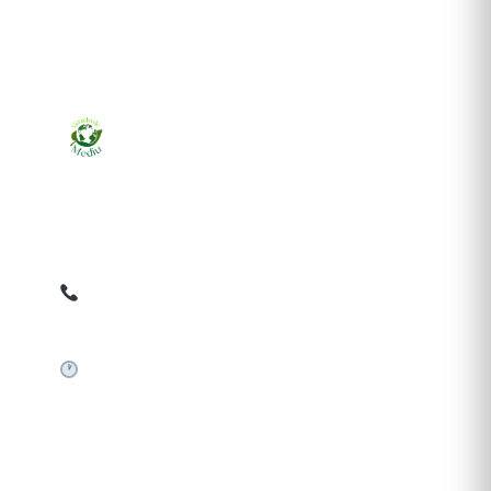
Ziarul online pentru publicarea anunțurilor obligatorii
de mediu cerute de ANMAP, APM și instituțiile
abilitate. Dovadă pe loc, acceptat în toată România.
0759 858 820
✉
gazetamediu@gmail.com
Sistem automat 24/7
SERVICII PUBLICARE
Publică anunț APM