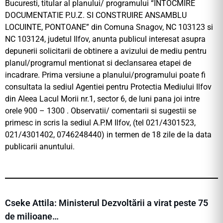
Bucuresti, titular al planului/ programului “INTOCMIRE
DOCUMENTATIE P.U.Z. SI CONSTRUIRE ANSAMBLU
LOCUINTE, PONTOANE” din Comuna Snagov, NC 103123 si
NC 103124, judetul Ilfov, anunta publicul interesat asupra
depunerii solicitarii de obtinere a avizului de mediu pentru
planul/programul mentionat si declansarea etapei de
incadrare. Prima versiune a planului/programului poate fi
consultata la sediul Agentiei pentru Protectia Mediului Ilfov
din Aleea Lacul Morii nr.1, sector 6, de luni pana joi intre
orele 900 – 1300 . Observatii/ comentarii si sugestii se
primesc in scris la sediul A.P.M Ilfov, (tel 021/4301523,
021/4301402, 0746248440) in termen de 18 zile de la data
publicarii anuntului.
Cseke Attila: Ministerul Dezvoltării a virat peste 75
de milioane…