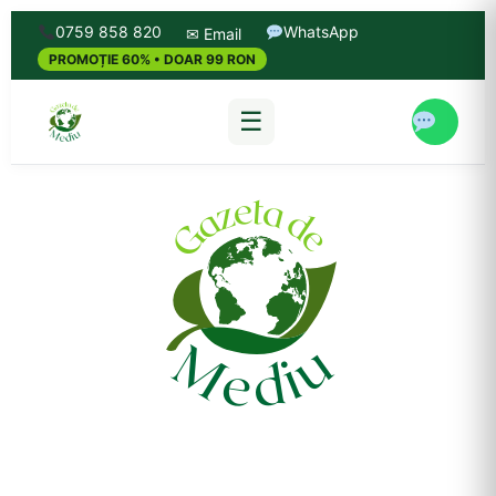
0759 858 820
WhatsApp
✉ Email
PROMOȚIE 60% • DOAR 99 RON
☰