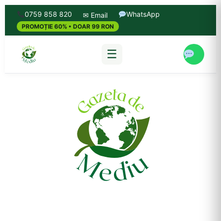
0759 858 820
WhatsApp
✉ Email
PROMOȚIE 60% • DOAR 99 RON
☰