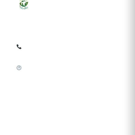
Ziarul online pentru publicarea anunțurilor obligatorii
de mediu cerute de ANMAP, APM și instituțiile
abilitate. Dovadă pe loc, acceptat în toată România.
0759 858 820
✉
gazetamediu@gmail.com
Sistem automat 24/7
SERVICII PUBLICARE
Publică anunț APM
Autorizație construire
Comunicat de presă PNRR
Pași publicare anunț