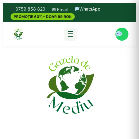
0759 858 820
WhatsApp
✉ Email
PROMOȚIE 60% • DOAR 99 RON
☰