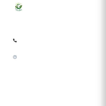
Ziarul online pentru publicarea anunțurilor obligatorii
de mediu cerute de ANMAP, APM și instituțiile
abilitate. Dovadă pe loc, acceptat în toată România.
0759 858 820
✉
gazetamediu@gmail.com
Sistem automat 24/7
SERVICII PUBLICARE
Publică anunț APM
Autorizație construire
Comunicat de presă PNRR
Pași publicare anunț