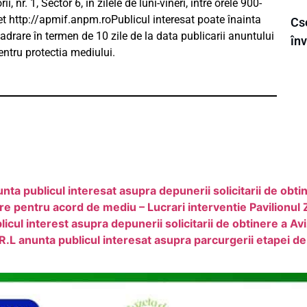
 nr. 1, Sector 6, în zilele de luni-vineri, între orele 900-
t http://apmif.anpm.roPublicul interesat poate înainta
Cs
cadrare în termen de 10 zile de la data publicarii anuntului
înv
entru protectia mediului.
publicul interesat asupra depunerii solicitarii de obtine
are pentru acord de mediu – Lucrari interventie Pavilionul 
 interest asupra depunerii solicitarii de obtinere a Avi
anunta publicul interesat asupra parcurgerii etapei de