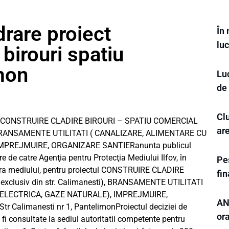
drare proiect
În
luc
 birouri spatiu
mon
Luc
de
Cl
tului CONSTRUIRE CLADIRE BIROURI – SPATIU COMERCIAL
ar
i), BRANSAMENTE UTILITATI ( CANALIZARE, ALIMENTARE CU
IMPREJMUIRE, ORGANIZARE SANTIERanunta publicul
re de catre Agenţia pentru Protecţia Mediului Ilfov, în
Pes
upra mediului, pentru proiectul CONSTRUIRE CLADIRE
fi
xclusiv din str. Calimanesti), BRANSAMENTE UTILITATI
 ELECTRICA, GAZE NATURALE), IMPREJMUIRE,
ANL
r Calimanesti nr 1, PantelimonProiectul deciziei de
or
i consultate la sediul autoritatii competente pentru