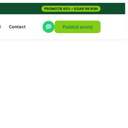
PROMOȚIE 60% • DOAR 99 RON
M
Contact
Publică anunț