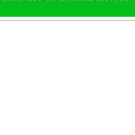
SERVICII PUBLICARE
INFORMAȚII UTILE
Publică anunț APM
Despre noi
Autorizație construire
Ultimele anunțuri publicate
Comunicat de presă PNRR
Buletin informativ
Pași publicare anunț
Blog & ghiduri
Descarcă model anunț
Lista Agenții APM