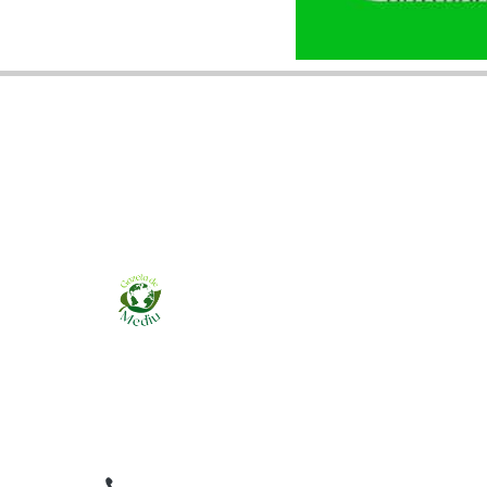
Ziarul online pentru publicarea anunțurilor
obligatorii de mediu cerute de ANMAP, APM și
instituțiile abilitate. Dovadă pe loc, acceptat în
toată România.
0759 858 820