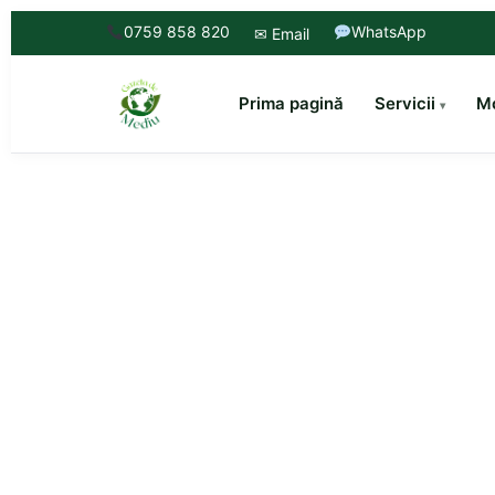
0759 858 820
WhatsApp
✉ Email
Prima pagină
Servicii
Mo