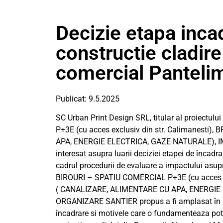
Decizie etapa inca
constructie cladire
comercial Panteli
Publicat: 9.5.2025
SC Urban Print Design SRL, titular al proiec
P+3E (cu acces exclusiv din str. Calimanest
APA, ENERGIE ELECTRICA, GAZE NATURALE), 
interesat asupra luarii deciziei etapei de încadra
cadrul procedurii de evaluare a impactului as
BIROURI – SPATIU COMERCIAL P+3E (cu acces e
( CANALIZARE, ALIMENTARE CU APA, ENERGIE
ORGANIZARE SANTIER propus a fi amplasat în St
încadrare si motivele care o fundamenteaza pot f