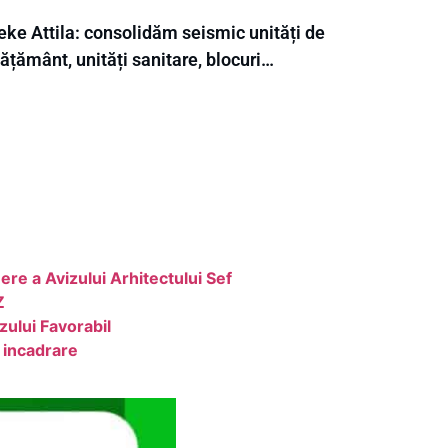
eke Attila: consolidăm seismic unități de
ățământ, unități sanitare, blocuri…
re a Avizului Arhitectului Sef
Z
zului Favorabil
 incadrare