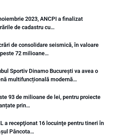
 noiembrie 2023, ANCPI a finalizat
rările de cadastru cu…
rări de consolidare seismică, în valoare
 peste 72 milioane…
ubul Sportiv Dinamo București va avea o
enă multifuncțională modernă…
te 93 de milioane de lei, pentru proiecte
nanțate prin…
 a recepţionat 16 locuinţe pentru tineri în
așul Pâncota…