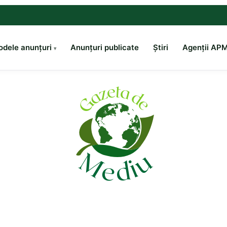
dele anunțuri
Anunțuri publicate
Știri
Agenții AP