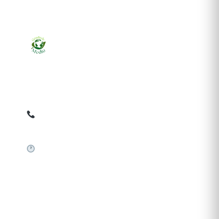
Ziarul online pentru publicarea anunțurilor obligatorii
de mediu cerute de ANMAP, APM și instituțiile
abilitate. Dovadă pe loc, acceptat în toată România.
0759 858 820
✉
gazetamediu@gmail.com
Sistem automat 24/7
SERVICII PUBLICARE
Publică anunț APM
Autorizație construire