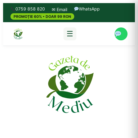
0759 858 820
WhatsApp
✉ Email
PROMOȚIE 60% • DOAR 99 RON
☰