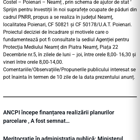
Costel – Poienari – Neamț , prin schema de ajutor de stat ‘
Sprijin pentru Investiții în noi suprafețe ocupate de păduri din
cadrul PNRR, propus a se realiza în județul Neamț,
localitatea Poienari, CF 50821 și CF 50178/U.A.T. Poienari.
Proiectul deciziei de încadrare şi motivele care o
fundamentează pot fi consultate la sediul Agenției pentru
Protecția Mediului Neamț din Piatra Neamț, Piața 22
Decembrie nr.5, în zilele de luni – joi, între orele 8,00- 16,30 şi
vineri între orele 8,00-14,00.
Comentariile/Observațiile/Propunerile publicului interesat se
pot înainta în termen de 10 zile de la data prezentului anunț.
ANCPI începe finanțarea realizării planurilor
parcelare , A fost semnat…
Meritocrație în administrația publică: Ministerul