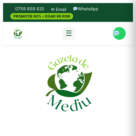
0759 858 820
WhatsApp
✉ Email
PROMOȚIE 60% • DOAR 99 RON
☰