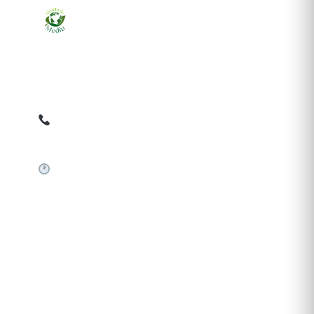
Ziarul online pentru publicarea anunțurilor obligatorii
de mediu cerute de ANMAP, APM și instituțiile
abilitate. Dovadă pe loc, acceptat în toată România.
0759 858 820
✉
gazetamediu@gmail.com
Sistem automat 24/7
SERVICII PUBLICARE
Publică anunț APM
Autorizație construire
Comunicat de presă PNRR
Pași publicare anunț