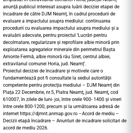
anunţă publicul interesat asupra luării deciziei etapei de
încadrare de către DJM Neamț, în cadrul procedurii de
evaluare a impactului asupra mediului: continuarea
procedurii cu evaluarea impactului asupra mediului și a
evaluării adecvate, pentru proiectul ‘Lucrări pentru
decolmatare, regularizare și reprofilare albie minoră prin
exploatarea agregatelor minerale din perimetrul Bașta
Amonte Fermă, albie minoră râu Siret, centrul albiei,
extravilanul comunei Horia, jud. Neamț’.
Proiectul deciziei de încadrare şi motivele care o
fundamentează pot fi consultate la sediul autorităţii
competente pentru protecţia mediului – DJM Neamț din
Piaţa 22 Decembrie, nr.5, Piatra Neamţ, jud. Neamţ, cod
610007, în zilele de luni- joi, între orele 900- 1400 şi vineri
între orele 800-1200, precum şi la următoarea adresă de
internet https://djmnt.anmap.gov.ro –Acord de mediu –
Decizii etapă încadrare – Anunturi de incadrare solicitari de
acord de mediu 2026.