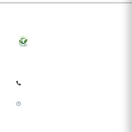
Ziarul online pentru publicarea anunțurilor obligatorii
de mediu cerute de ANMAP, APM și instituțiile
abilitate. Dovadă pe loc, acceptat în toată România.
0759 858 820
✉
gazetamediu@gmail.com
Sistem automat 24/7
SERVICII PUBLICARE