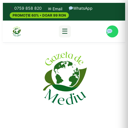
0759 858 820
WhatsApp
✉ Email
PROMOȚIE 60% • DOAR 99 RON
☰